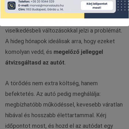
Az autó általában nem panaszkodik hangosan.
Eleinte csak furcsa hangokkal, apró
viselkedésbeli változásokkal jelzi a problémát.
A hideg hónapok ideálisak arra, hogy ezeket
komolyan vedd, és
megelőző jelleggel
átvizsgáltasd az autót
.
A törődés nem extra költség, hanem
befektetés. Az autó pedig meghálálja:
megbízhatóbb működéssel, kevesebb váratlan
hibával és hosszabb élettartammal. Kérj
időpontot most, és hozd el az autódat egy