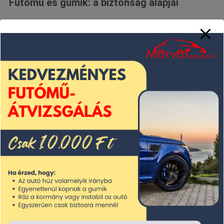
Futómű és gumik: a biztonság alapjai
Kátyús utak, fagyás, sózás – a futómű ilyenkor
kapja a legnagyobb ütéseket. Egy enyhén
elállítódott futómű nemcsak kényelmetlen,
hanem gyors gumielhasználódást és hosszabb
fékutat is okoz. A gumik állapota szintén
kulcskérdés: megfelelő mintamélység és
helyes nyomás nélkül a téli gumi sem nyújt
valódi biztonságot.
A legfontosabb: ne várd meg, míg baj lesz