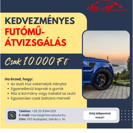
kopást. Tavasszal, a kerékcsere során
derül ki, hogy az abroncsok állapota
rosszabb, mint vártuk. Ez nemcsak
komfort-, hanem biztonsági kérdés is.
Korrózió és alvázproblémák
A sózott utak hosszú távon károsítják
az alvázat és a fém alkatrészeket. A
rozsdásodás sokáig láthatatlan marad,
pedig időben kezelve jelentős
költségeket takaríthatunk meg.
A tavasz tehát a legjobb időszak arra, hogy