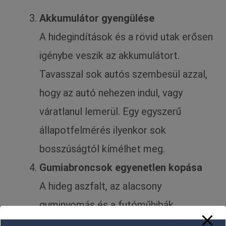
Akkumulátor gyengülése
A hidegindítások és a rövid utak erősen
igénybe veszik az akkumulátort.
Tavasszal sok autós szembesül azzal,
hogy az autó nehezen indul, vagy
váratlanul lemerül. Egy egyszerű
állapotfelmérés ilyenkor sok
bosszúságtól kímélhet meg.
Gumiabroncsok egyenetlen kopása
A hideg aszfalt, az alacsony
guminyomás és a futóműhibák
együttese gyakran okoz rendellenes