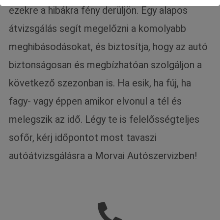
ezekre a hibákra fény derüljön. Egy alapos
átvizsgálás segít megelőzni a komolyabb
meghibásodásokat, és biztosítja, hogy az autó
biztonságosan és megbízhatóan szolgáljon a
következő szezonban is. Ha esik, ha fúj, ha
fagy- vagy éppen amikor elvonul a tél és
melegszik az idő. Légy te is felelősségteljes
sofőr, kérj időpontot most tavaszi
autóátvizsgálásra a Morvai Autószervizben!