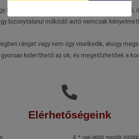
y kisebb alkatrész cseréje még viszonylag olcsó, de
l egy bizonytalanul működő autó nemcsak kényelmetl
legben rángat vagy nem úgy viselkedik, ahogy meg
al gyorsan kideríthető az ok, és megelőzhetőek a 
Elérhetőségeink
A *-gal jelölt mezők kitölt
4.