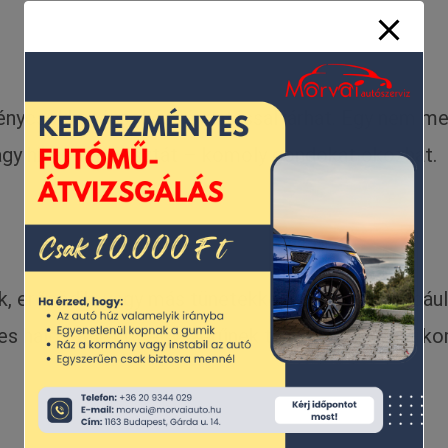
ménycsökkenéssel és rángatással járhat. Egy nem 
vagy hibás termosztát – komoly gondokat okozhat.
k, erősödik, vagy más tünetekkel is párosul (péld
es halogatni. Egy egyszerűnek tűnő hiba mögött kom