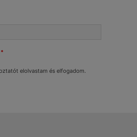
t
*
oztatót elolvastam és elfogadom.