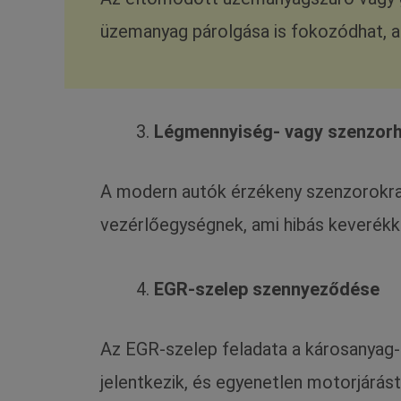
üzemanyag párolgása is fokozódhat, am
Légmennyiség- vagy szenzorh
A modern autók érzékeny szenzorokra
vezérlőegységnek, ami hibás keverékk
EGR-szelep szennyeződése
Az EGR-szelep feladata a károsanyag-
jelentkezik, és egyenetlen motorjárás