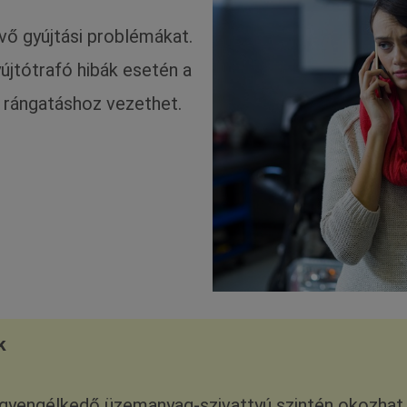
vő gyújtási problémákat.
újtótrafó hibák esetén a
 rángatáshoz vezethet.
k
gyengélkedő üzemanyag-szivattyú szintén okozhat