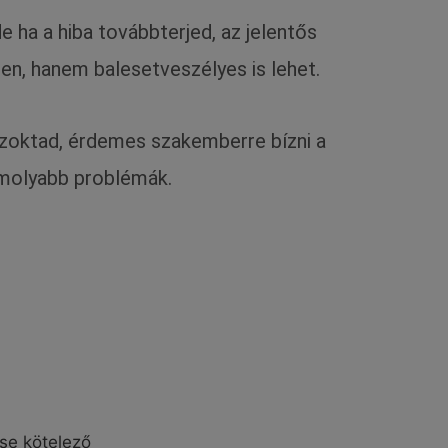
 ha a hiba továbbterjed, az jelentős
en, hanem balesetveszélyes is lehet.
szoktad, érdemes szakemberre bízni a
komolyabb problémák.
ése kötelező