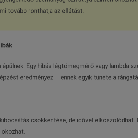
i tovább ronthatja az ellátást.
ibák
 épülnek. Egy hibás légtömegmérő vagy lambda szo
épzést eredményez – ennek egyik tünete a rángatá
kibocsátás csökkentése, de idővel elkoszolódhat. 
t okozhat.