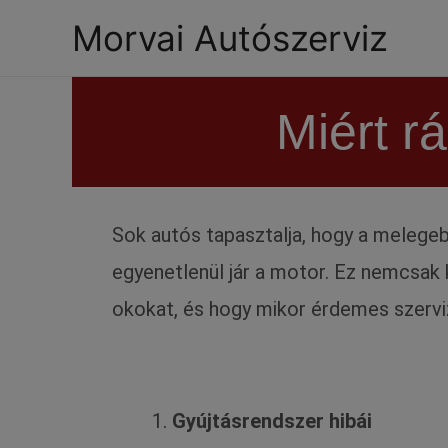
Morvai Autószerviz
Miért r
Sok autós tapasztalja, hogy a melege
egyenetlenül jár a motor. Ez nemcsak
okokat, és hogy mikor érdemes szerviz
Gyújtásrendszer hibái