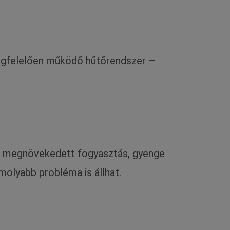
megfelelően működő hűtőrendszer –
ául megnövekedett fogyasztás, gyenge
olyabb probléma is állhat.