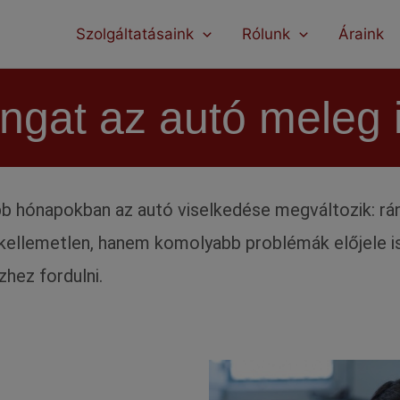
modal-check
Szolgáltatásaink
Rólunk
Áraink
ángat az autó meleg
bb hónapokban az autó viselkedése megváltozik: rá
 kellemetlen, hanem komolyabb problémák előjele i
hez fordulni.