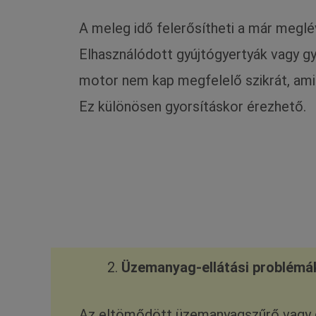
A meleg idő felerősítheti a már meglé
Elhasználódott gyújtógyertyák vagy gy
motor nem kap megfelelő szikrát, ami
Ez különösen gyorsításkor érezhető.
Üzemanyag-ellátási problémá
Az eltömődött üzemanyagszűrő vagy 