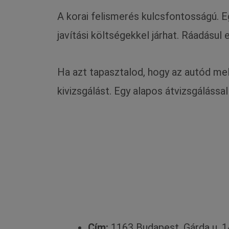
A korai felismerés kulcsfontosságú. Eg
javítási költségekkel járhat. Ráadásu
Ha azt tapasztalod, hogy az autód me
kivizsgálást. Egy alapos átvizsgáláss
Cím:
1163 Budapest, Gárda u. 1