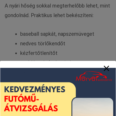
A nyári hőség sokkal megterhelőbb lehet, mint
gondolnád. Praktikus lehet bekészíteni:
baseball sapkát, napszemüveget
nedves törlőkendőt
kézfertőtlenítőt
zseblámpát (már minden
okostelefonon van ilyen funkció)
takarót vagy vékony plédet
Ha dugóba kerülsz vagy lerobbansz, ezek
sokat segíthetnek.