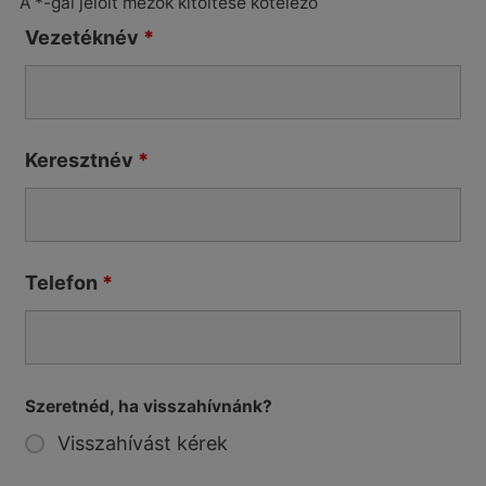
A *-gal jelölt mezők kitöltése kötelező
Vezetéknév
*
Keresztnév
*
Telefon
*
Szeretnéd, ha visszahívnánk?
Visszahívást kérek