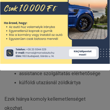
Dokumentumok ellenőrzése
Indulás előtt mindig nézd át:
forgalmi engedély
jogosítvány
biztosítás
assistance szolgáltatás elérhetősége
külföldi utazásnál zöldkártya
Ezek hiánya komoly kellemetlenséget
okozhat.