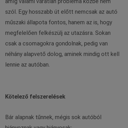
amíg valami váratlan probléma közbe nem
szól. Egy hosszabb út előtt nemcsak az autó
műszaki állapota fontos, hanem az is, hogy
megfelelően felkészülj az utazásra. Sokan
csak a csomagokra gondolnak, pedig van
néhány alapvető dolog, aminek mindig ott kell
lennie az autóban.
Kötelező felszerelések
Bár alapnak tűnnek, mégis sok autóból
hiányoznak vagy hiányosak: