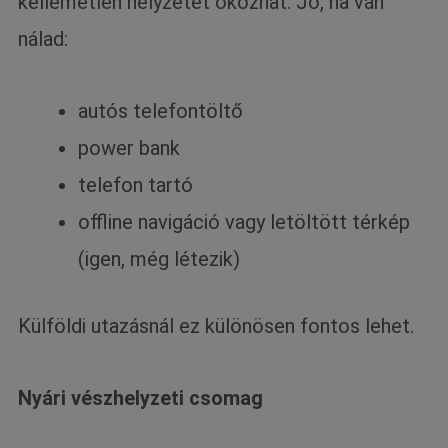
kellemetlen helyzetet okozhat. Jó, ha van
nálad:
autós telefontöltő
power bank
telefon tartó
offline navigáció vagy letöltött térkép
(igen, még létezik)
Külföldi utazásnál ez különösen fontos lehet.
Nyári vészhelyzeti csomag