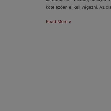
kötelezően el kell végezni. Az ola
Ezért
Read More »
fontos
az
olajcsere