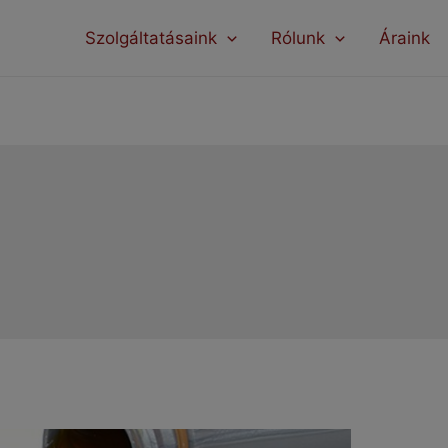
modal-check
Szolgáltatásaink
Rólunk
Áraink