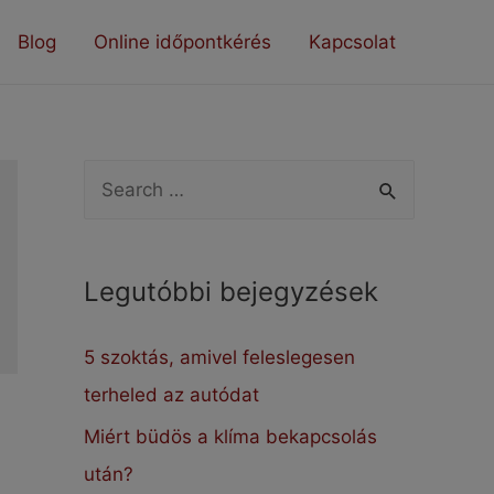
Blog
Online időpontkérés
Kapcsolat
S
e
a
Legutóbbi bejegyzések
r
c
5 szoktás, amivel feleslegesen
h
terheled az autódat
f
Miért büdös a klíma bekapcsolás
o
után?
r