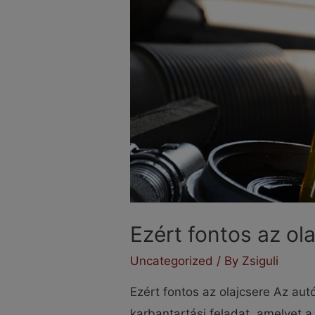
Ezért fontos az ol
Uncategorized
/ By
Zsiguli
Ezért fontos az olajcsere Az aut
karbantartási feladat, amelyet 