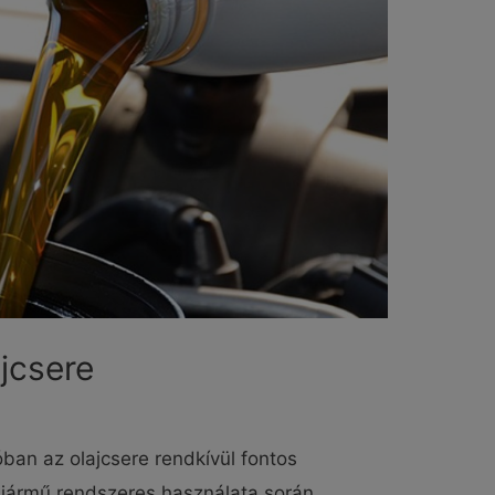
ajcsere
óban az olajcsere rendkívül fontos
a jármű rendszeres használata során