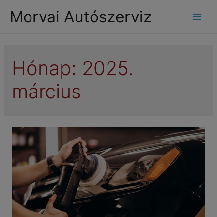
modal-check
Morvai Autószerviz
Mai
Men
Hónap:
2025.
március