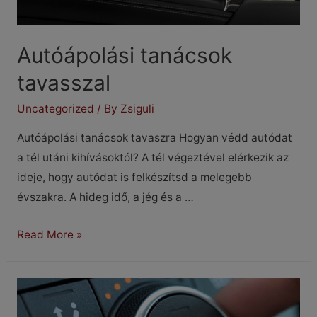
Autóápolási tanácsok
tavasszal
Uncategorized
/ By
Zsiguli
Autóápolási tanácsok tavaszra Hogyan védd autódat
a tél utáni kihívásoktól? A tél végeztével elérkezik az
ideje, hogy autódat is felkészítsd a melegebb
évszakra. A hideg idő, a jég és a …
Autóápolási
Read More »
tanácsok
tavasszal