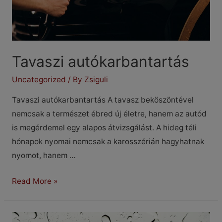
Tavaszi autókarbantartás
Uncategorized
/ By
Zsiguli
Tavaszi autókarbantartás A tavasz beköszöntével
nemcsak a természet ébred új életre, hanem az autód
is megérdemel egy alapos átvizsgálást. A hideg téli
hónapok nyomai nemcsak a karosszérián hagyhatnak
nyomot, hanem …
Tavaszi
Read More »
autókarbantartás