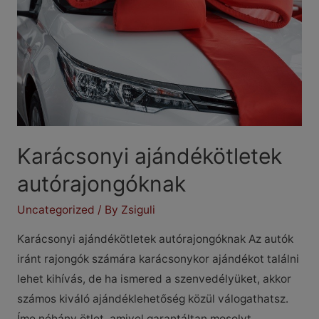
Karácsonyi ajándékötletek
autórajongóknak
Uncategorized
/ By
Zsiguli
Karácsonyi ajándékötletek autórajongóknak Az autók
iránt rajongók számára karácsonykor ajándékot találni
lehet kihívás, de ha ismered a szenvedélyüket, akkor
számos kiváló ajándéklehetőség közül válogathatsz.
Íme néhány ötlet, amivel garantáltan mosolyt …