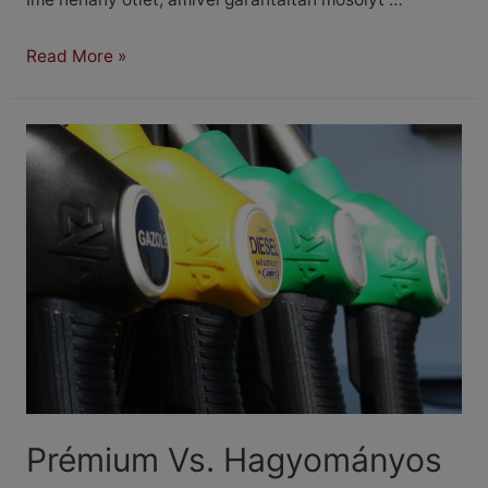
Karácsonyi
Read More »
ajándékötletek
autórajongóknak
Prémium Vs. Hagyományos