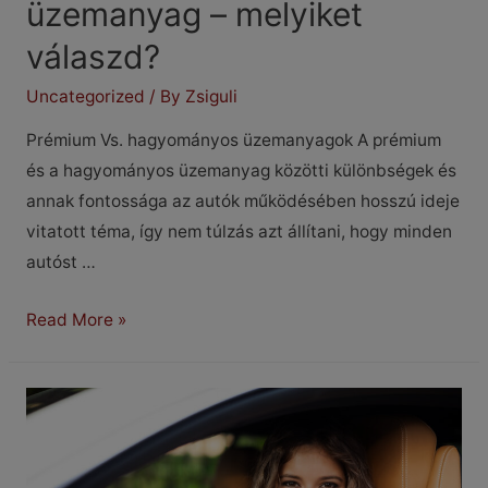
üzemanyag – melyiket
válaszd?
Uncategorized
/ By
Zsiguli
Prémium Vs. hagyományos üzemanyagok A prémium
és a hagyományos üzemanyag közötti különbségek és
annak fontossága az autók működésében hosszú ideje
vitatott téma, így nem túlzás azt állítani, hogy minden
autóst …
Prémium
Read More »
Vs.
Hagyományos
üzemanyag
–
melyiket