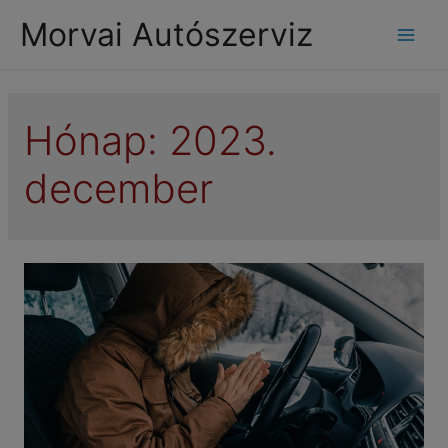
modal-check
Morvai Autószerviz
Mai
Men
Hónap:
2023.
december