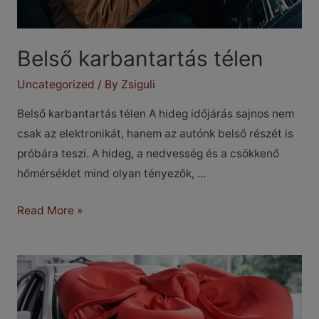
Belső karbantartás télen
Uncategorized
/ By
Zsiguli
Belső karbantartás télen A hideg időjárás sajnos nem
csak az elektronikát, hanem az autónk belső részét is
próbára teszi. A hideg, a nedvesség és a csökkenő
hőmérséklet mind olyan tényezők, …
Belső
Read More »
karbantartás
télen