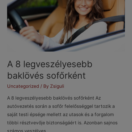
válaszd?
A 8 legveszélyesebb
baklövés sofőrként
Uncategorized
/ By
Zsiguli
A 8 legveszélyesebb baklövés sofőrként Az
autóvezetés során a sofőr felelősséggel tartozik a
saját testi épsége mellett az utasok és a forgalom
többi résztvevője biztonságáért is. Azonban sajnos
számos veszélyes …