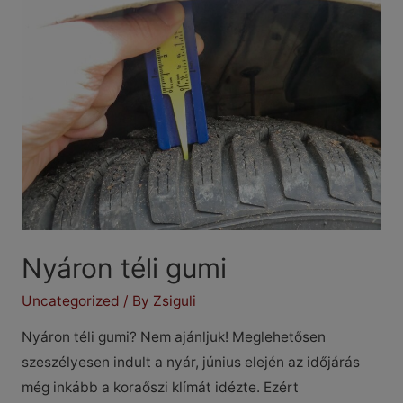
jobban
kedveljen
a
többi
autós
Nyáron téli gumi
Uncategorized
/ By
Zsiguli
Nyáron téli gumi? Nem ajánljuk! Meglehetősen
szeszélyesen indult a nyár, június elején az időjárás
még inkább a koraőszi klímát idézte. Ezért