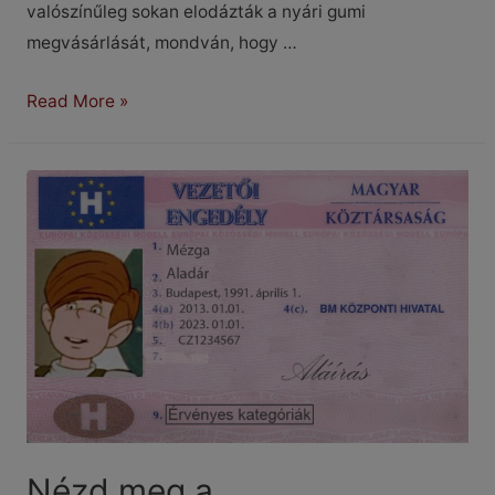
valószínűleg sokan elodázták a nyári gumi
megvásárlását, mondván, hogy …
Nyáron
Read More »
téli
gumi
Nézd meg a