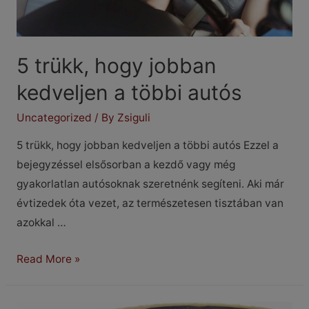
5 trükk, hogy jobban
kedveljen a többi autós
Uncategorized
/ By
Zsiguli
5 trükk, hogy jobban kedveljen a többi autós Ezzel a
bejegyzéssel elsősorban a kezdő vagy még
gyakorlatlan autósoknak szeretnénk segíteni. Aki már
évtizedek óta vezet, az természetesen tisztában van
azokkal …
5
Read More »
trükk,
hogy