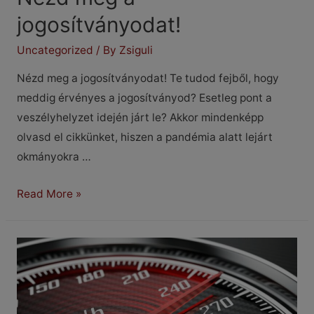
jogosítványodat!
Uncategorized
/ By
Zsiguli
Nézd meg a jogosítványodat! Te tudod fejből, hogy
meddig érvényes a jogosítványod? Esetleg pont a
veszélyhelyzet idején járt le? Akkor mindenképp
olvasd el cikkünket, hiszen a pandémia alatt lejárt
okmányokra …
Nézd
Read More »
meg
a
jogosítványodat!