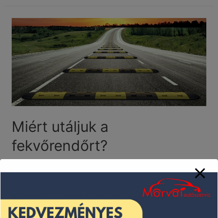
az
új
sebességkorlátozó
eszköz
Miért utáljuk a
fekvőrendőrt?
Uncategorized
/ By
Zsiguli
Miért utáljuk a fekvőrendőrt? Mondanak neked bármit
azok a szavak, hogy „menetdinamikai küszöb”,
„sebességcsökkentő borda” vagy „útburkolati