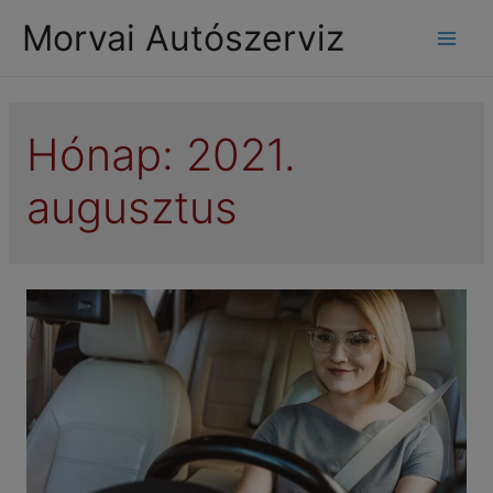
modal-check
Morvai Autószerviz
Mai
Men
Hónap:
2021.
augusztus