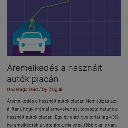
1-
ben
Áremelkedés a használt
autók piacán
Uncategorized
/ By
Zsiguli
Áremelkedés a használt autók piacán Nem túlzás azt
állítani, hogy drámai árnövekedést tapasztalhatunk a
használt autók piacán. Egy év alatt gyakorlatilag 43%-
kal emelkedtek a vételárak, melynek több oka is van.