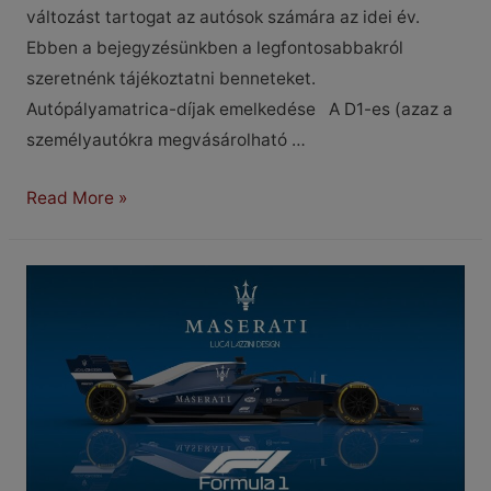
változást tartogat az autósok számára az idei év.
Ebben a bejegyzésünkben a legfontosabbakról
szeretnénk tájékoztatni benneteket.
Autópályamatrica-díjak emelkedése A D1-es (azaz a
személyautókra megvásárolható …
Fontos
Read More »
változások
2022-
ben