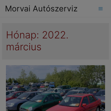
modal-check
Morvai Autószerviz
Mai
Men
Hónap:
2022.
március