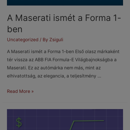
A Maserati ismét a Forma 1-
ben
Uncategorized
/ By
Zsiguli
A Maserati ismét a Forma 1-ben Első olasz márkaként
tér vissza az ABB FIA Formula-E Világbajnokságba a
Maserati. Ez az autómárka nem más, mint az
elhivatottság, az elegancia, a teljesítmény …
A
Read More »
Maserati
ismét
a
Forma