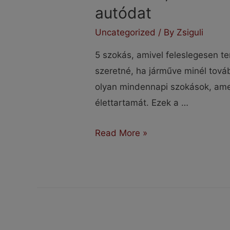
autódat
Uncategorized
/ By
Zsiguli
5 szokás, amivel feleslegesen t
szeretné, ha járműve minél to
olyan mindennapi szokások, amel
élettartamát. Ezek a …
5
Read More »
szoktás,
amivel
feleslegesen
terheled
az
autódat