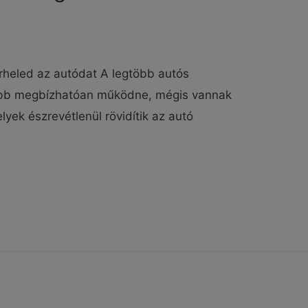
erheled az autódat A legtöbb autós
vább megbízhatóan működne, mégis vannak
yek észrevétlenül rövidítik az autó