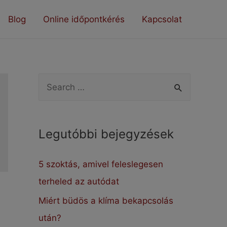
Blog
Online időpontkérés
Kapcsolat
S
e
a
Legutóbbi bejegyzések
r
c
5 szoktás, amivel feleslegesen
h
terheled az autódat
f
Miért büdös a klíma bekapcsolás
o
után?
r