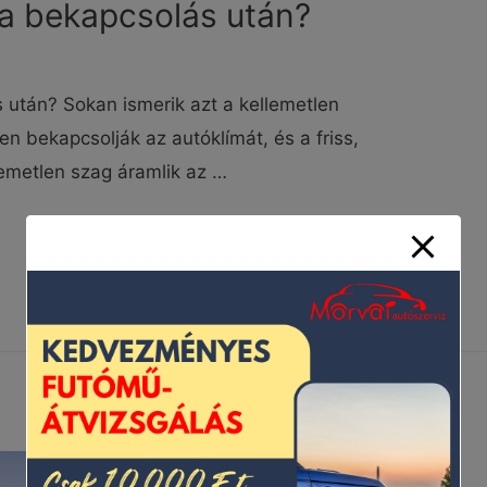
ma bekapcsolás után?
 után? Sokan ismerik azt a kellemetlen
en bekapcsolják az autóklímát, és a friss,
lemetlen szag áramlik az …