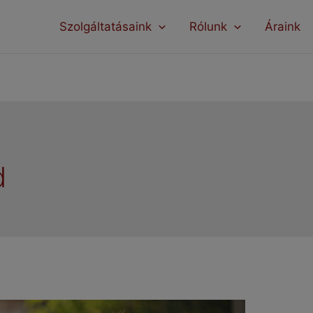
modal-check
Szolgáltatásaink
Rólunk
Áraink
d