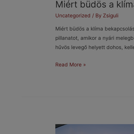
Miért büdös a klí
Uncategorized
/ By
Zsiguli
Miért büdös a klíma bekapcsolás
pillanatot, amikor a nyári melegb
hűvös levegő helyett dohos, kel
Miért
Read More »
büdös
a
klíma
bekapcsolás
után?