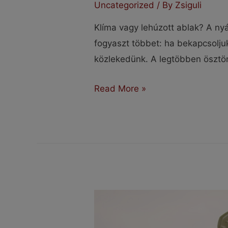
Uncategorized
/ By
Zsiguli
Klíma vagy lehúzott ablak? A nyá
fogyaszt többet: ha bekapcsoljuk
közlekedünk. A legtöbben ösztö
Klíma
Read More »
vagy
lehúzott
ablak?