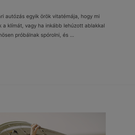
ri autózás egyik örök vitatémája, hogy mi
 a klímát, vagy ha inkább lehúzott ablakkal
nösen próbálnak spórolni, és …