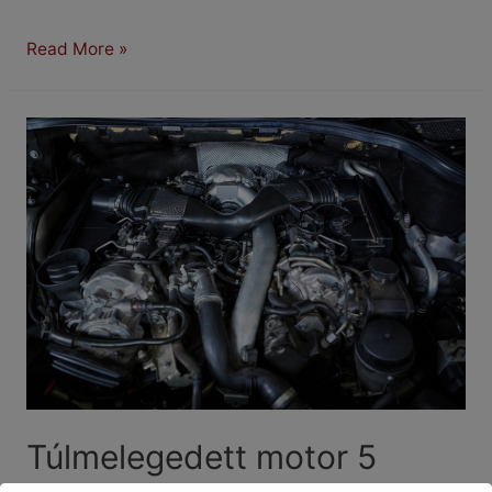
Ha
Read More »
autópályán
robban
le
az
autó
Túlmelegedett motor 5