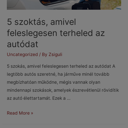
5 szoktás, amivel
feleslegesen terheled az
autódat
Uncategorized
/ By
Zsiguli
5 szokás, amivel feleslegesen terheled az autódat A
legtöbb autós szeretné, ha járműve minél tovább
megbízhatóan működne, mégis vannak olyan
mindennapi szokások, amelyek észrevétlenül rövidítik
az autó élettartamát. Ezek a …
5
Read More »
szoktás,