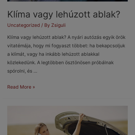
Klíma vagy lehúzott ablak?
Uncategorized
/ By
Zsiguli
Klíma vagy lehúzott ablak? A nyári autózás egyik örök
vitatémája, hogy mi fogyaszt többet: ha bekapcsoljuk
a klímát, vagy ha inkább lehúzott ablakkal
közlekedünk. A legtöbben ösztönösen próbálnak
spórolni, és …
Klíma
Read More »
vagy
lehúzott
ablak?