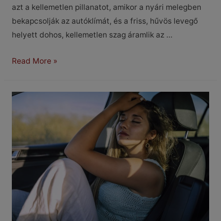
azt a kellemetlen pillanatot, amikor a nyári melegben
bekapcsolják az autóklímát, és a friss, hűvös levegő
helyett dohos, kellemetlen szag áramlik az …
Miért
Read More »
büdös
a
klíma
bekapcsolás
után?