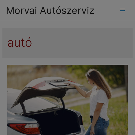
modal-check
Morvai Autószerviz
Mai
Men
autó