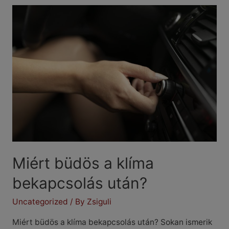
amivel
feleslegesen
terheled
az
autódat
Miért büdös a klíma
bekapcsolás után?
Uncategorized
/ By
Zsiguli
Miért büdös a klíma bekapcsolás után? Sokan ismerik