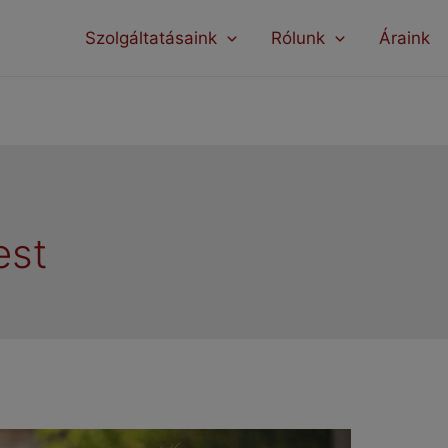
modal-check
Szolgáltatásaink
Rólunk
Áraink
est