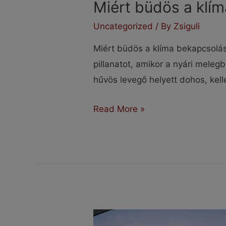
Miért büdös a klí
Uncategorized
/ By
Zsiguli
Miért büdös a klíma bekapcsolás
pillanatot, amikor a nyári melegb
hűvös levegő helyett dohos, kel
Miért
Read More »
büdös
a
klíma
bekapcsolás
után?