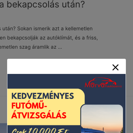
ma bekapcsolás után?
 után? Sokan ismerik azt a kellemetlen
en bekapcsolják az autóklímát, és a friss,
lemetlen szag áramlik az …