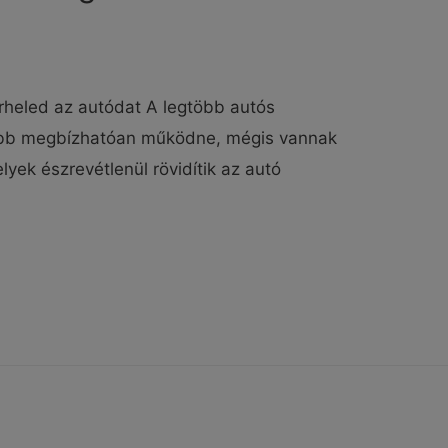
erheled az autódat A legtöbb autós
vább megbízhatóan működne, mégis vannak
yek észrevétlenül rövidítik az autó