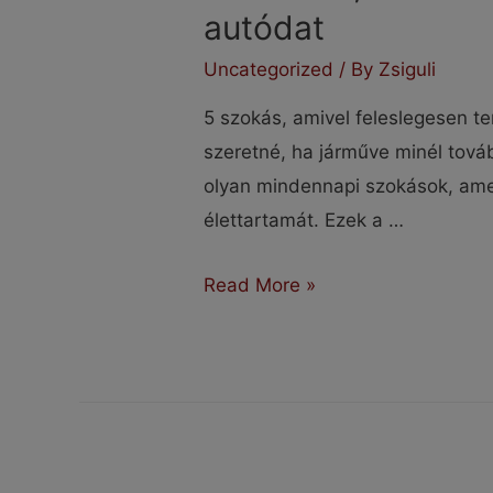
autódat
Uncategorized
/ By
Zsiguli
5 szokás, amivel feleslegesen t
szeretné, ha járműve minél to
olyan mindennapi szokások, amel
élettartamát. Ezek a …
5
Read More »
szoktás,
amivel
feleslegesen
terheled
az
autódat