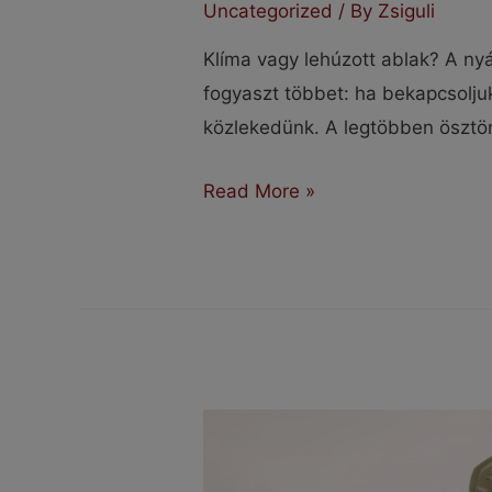
Uncategorized
/ By
Zsiguli
Klíma vagy lehúzott ablak? A nyá
fogyaszt többet: ha bekapcsoljuk
közlekedünk. A legtöbben ösztö
Klíma
Read More »
vagy
lehúzott
ablak?