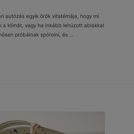
ri autózás egyik örök vitatémája, hogy mi
 a klímát, vagy ha inkább lehúzott ablakkal
nösen próbálnak spórolni, és …