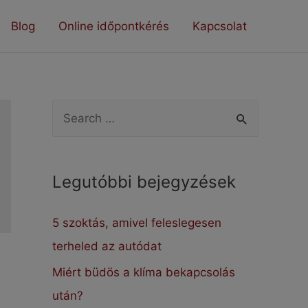
Blog
Online időpontkérés
Kapcsolat
S
e
a
Legutóbbi bejegyzések
r
c
5 szoktás, amivel feleslegesen
h
terheled az autódat
f
Miért büdös a klíma bekapcsolás
o
után?
r