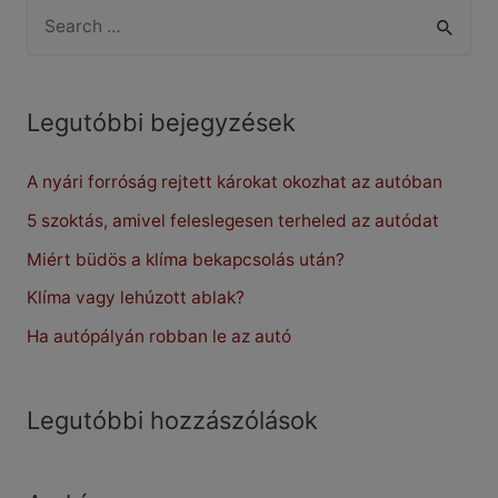
S
bejelentő
e
a
r
Legutóbbi bejegyzések
c
A nyári forróság rejtett károkat okozhat az autóban
h
f
5 szoktás, amivel feleslegesen terheled az autódat
o
Miért büdös a klíma bekapcsolás után?
r
Klíma vagy lehúzott ablak?
:
Ha autópályán robban le az autó
Legutóbbi hozzászólások