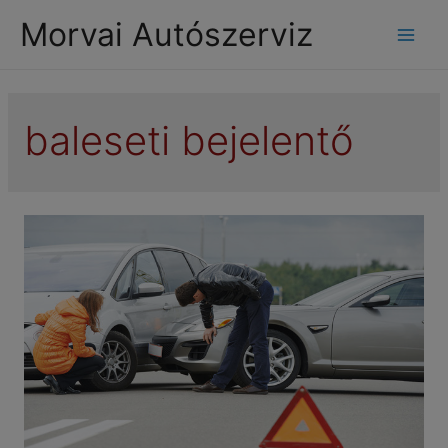
modal-check
Morvai Autószerviz
Mai
Men
baleseti bejelentő