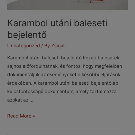
Karambol utáni baleseti
bejelentő
Uncategorized
/ By
Zsiguli
Karambol utáni baleseti bejelentő Közúti balesetek
sajnos előfordulhatnak, és fontos, hogy megfelelően
dokumentáljuk az eseményeket a későbbi eljárások
érdekében. A karambol utáni baleseti bejelentőlap
kulcsfontosságú dokumentum, amely tartalmazza
azokat az …
Karambol
Read More »
utáni
baleseti