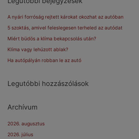
Legutóbbi bejegyzések
c
A nyári forróság rejtett károkat okozhat az autóban
h
f
5 szoktás, amivel feleslegesen terheled az autódat
o
Miért büdös a klíma bekapcsolás után?
r
Klíma vagy lehúzott ablak?
:
Ha autópályán robban le az autó
Legutóbbi hozzászólások
Archívum
2026. augusztus
2026. július