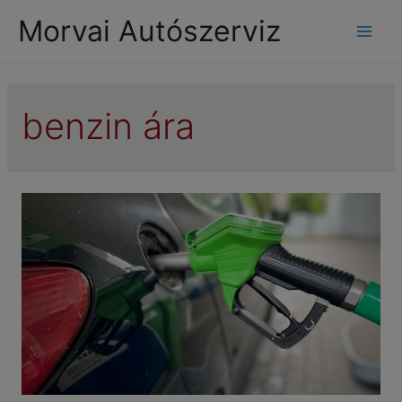
modal-check
Morvai Autószerviz
Mai
Men
benzin ára