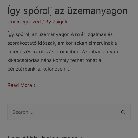
Így spórolj az üzemanyagon
Uncategorized
/ By
Zsiguli
Így spórolj az üzemanyagon A nyár izgalmas és
szórakoztató időszak, amikor sokan elmerülnek a
pihenés és az utazás örömeiben. Azonban a nyári
kikapcsolódás néha komoly terhet róhat a
pénztárcánkra, különösen …
Így
Read More »
spórolj
az
S
üzemanyagon
e
a
r