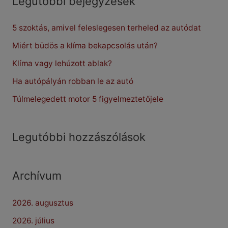
Legutóbbi bejegyzések
c
5 szoktás, amivel feleslegesen terheled az autódat
h
f
Miért büdös a klíma bekapcsolás után?
o
Klíma vagy lehúzott ablak?
r
Ha autópályán robban le az autó
:
Túlmelegedett motor 5 figyelmeztetőjele
Legutóbbi hozzászólások
Archívum
2026. augusztus
2026. július