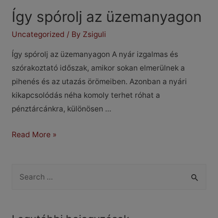
Így spórolj az üzemanyagon
Uncategorized
/ By
Zsiguli
Így spórolj az üzemanyagon A nyár izgalmas és
szórakoztató időszak, amikor sokan elmerülnek a
pihenés és az utazás örömeiben. Azonban a nyári
kikapcsolódás néha komoly terhet róhat a
pénztárcánkra, különösen …
Így
Read More »
spórolj
az
S
üzemanyagon
e
a
r