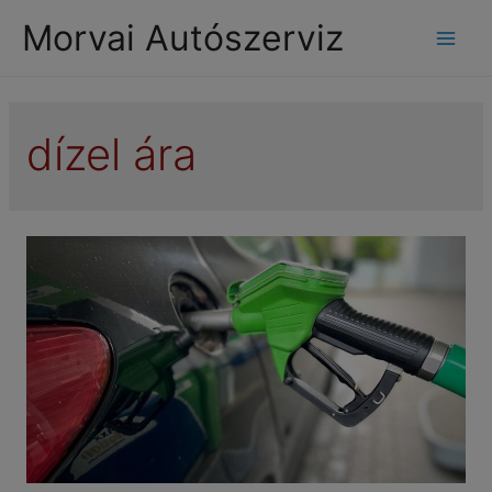
modal-check
Morvai Autószerviz
Mai
Men
dízel ára