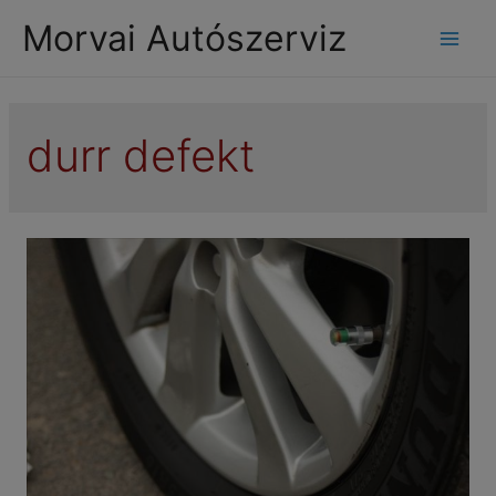
modal-check
Morvai Autószerviz
Mai
Men
durr defekt