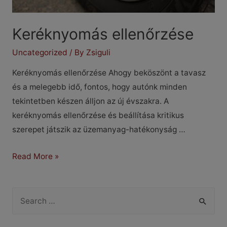
Keréknyomás ellenőrzése
Uncategorized
/ By
Zsiguli
Keréknyomás ellenőrzése Ahogy beköszönt a tavasz
és a melegebb idő, fontos, hogy autónk minden
tekintetben készen álljon az új évszakra. A
keréknyomás ellenőrzése és beállítása kritikus
szerepet játszik az üzemanyag-hatékonyság …
Keréknyomás
Read More »
ellenőrzése
S
e
a