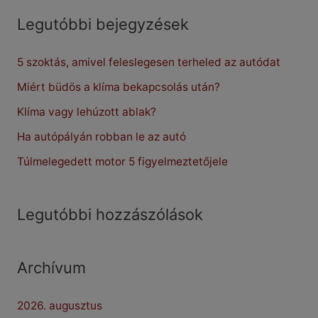
r
Legutóbbi bejegyzések
c
5 szoktás, amivel feleslegesen terheled az autódat
h
f
Miért büdös a klíma bekapcsolás után?
o
Klíma vagy lehúzott ablak?
r
Ha autópályán robban le az autó
:
Túlmelegedett motor 5 figyelmeztetőjele
Legutóbbi hozzászólások
Archívum
2026. augusztus