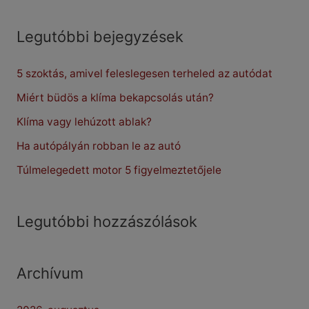
a
r
Legutóbbi bejegyzések
c
5 szoktás, amivel feleslegesen terheled az autódat
h
f
Miért büdös a klíma bekapcsolás után?
o
Klíma vagy lehúzott ablak?
r
Ha autópályán robban le az autó
:
Túlmelegedett motor 5 figyelmeztetőjele
Legutóbbi hozzászólások
Archívum