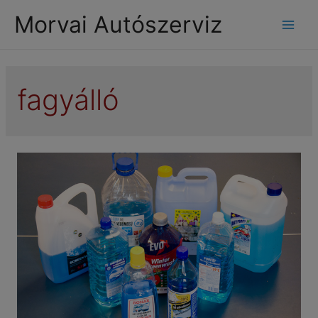
modal-check
Morvai Autószerviz
Mai
Men
fagyálló