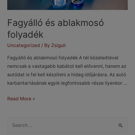
Fagyálló és ablakmosó
folyadék
Uncategorized
/ By
Zsiguli
Fagyálló és ablakmosó folyadék A tél közeledtével
nemcsak a vastagabb kabátot kell elővenni, hanem az
autódat is fel kell készíteni a hideg időjárásra. Az autó
karbantartásának egyik legfontosabb része ilyenkor …
Fagyálló
Read More »
és
ablakmosó
S
folyadék
e