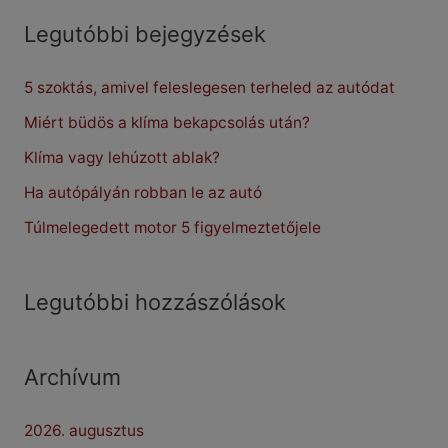
r
Legutóbbi bejegyzések
c
5 szoktás, amivel feleslegesen terheled az autódat
h
f
Miért büdös a klíma bekapcsolás után?
o
Klíma vagy lehúzott ablak?
r
Ha autópályán robban le az autó
:
Túlmelegedett motor 5 figyelmeztetőjele
Legutóbbi hozzászólások
Archívum
2026. augusztus