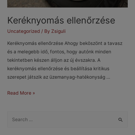
Keréknyomás ellenőrzése
Uncategorized
/ By
Zsiguli
Keréknyomás ellenőrzése Ahogy beköszönt a tavasz
és a melegebb idő, fontos, hogy autónk minden
tekintetben készen álljon az új évszakra. A
keréknyomás ellenőrzése és beállítása kritikus
szerepet játszik az üzemanyag-hatékonyság …
Keréknyomás
Read More »
ellenőrzése
S
e
a