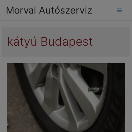
modal-check
Morvai Autószerviz
Mai
Men
kátyú Budapest