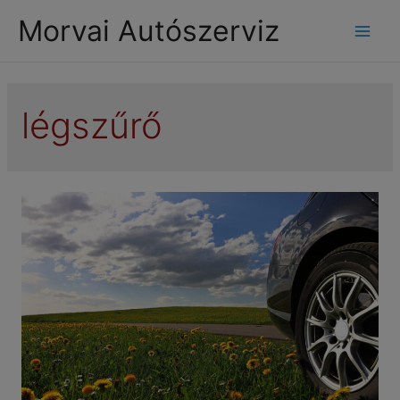
modal-check
Morvai Autószerviz
Mai
Men
légszűrő