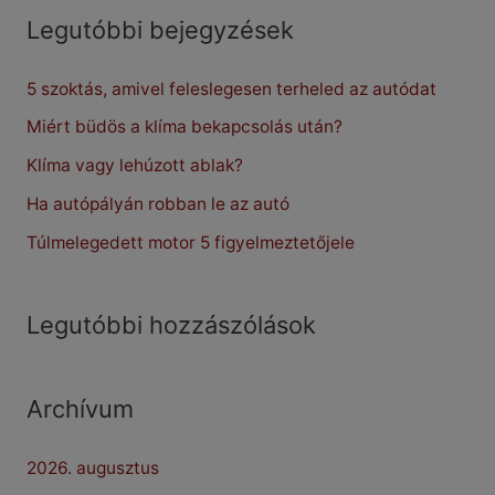
r
Legutóbbi bejegyzések
c
5 szoktás, amivel feleslegesen terheled az autódat
h
f
Miért büdös a klíma bekapcsolás után?
o
Klíma vagy lehúzott ablak?
r
Ha autópályán robban le az autó
:
Túlmelegedett motor 5 figyelmeztetőjele
Legutóbbi hozzászólások
Archívum
2026. augusztus