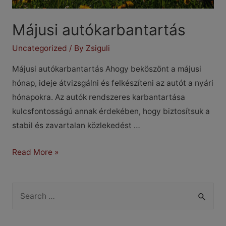
Májusi autókarbantartás
Uncategorized
/ By
Zsiguli
Májusi autókarbantartás Ahogy beköszönt a májusi
hónap, ideje átvizsgálni és felkészíteni az autót a nyári
hónapokra. Az autók rendszeres karbantartása
kulcsfontosságú annak érdekében, hogy biztosítsuk a
stabil és zavartalan közlekedést …
Májusi
Read More »
autókarbantartás
S
e
a