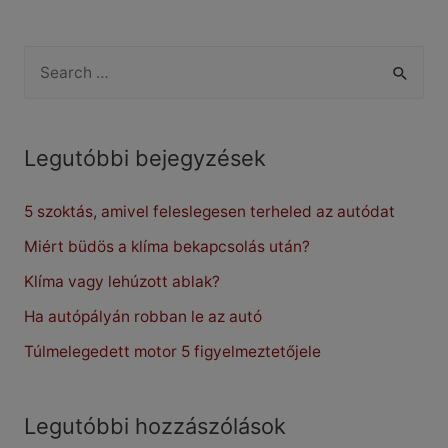
fontos
a
S
motorrendszer-
e
tisztítás?
a
r
Legutóbbi bejegyzések
c
5 szoktás, amivel feleslegesen terheled az autódat
h
f
Miért büdös a klíma bekapcsolás után?
o
Klíma vagy lehúzott ablak?
r
Ha autópályán robban le az autó
:
Túlmelegedett motor 5 figyelmeztetőjele
Legutóbbi hozzászólások