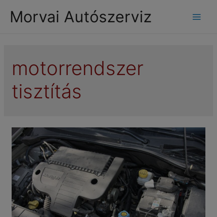
modal-check
Morvai Autószerviz
Mai
Men
motorrendszer
tisztítás