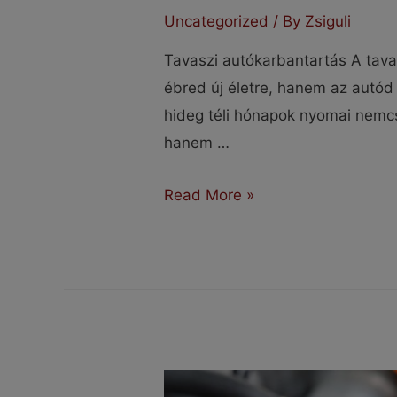
Uncategorized
/ By
Zsiguli
Tavaszi autókarbantartás A tav
ébred új életre, hanem az autód
hideg téli hónapok nyomai nemc
hanem …
Tavaszi
Read More »
autókarbantartás