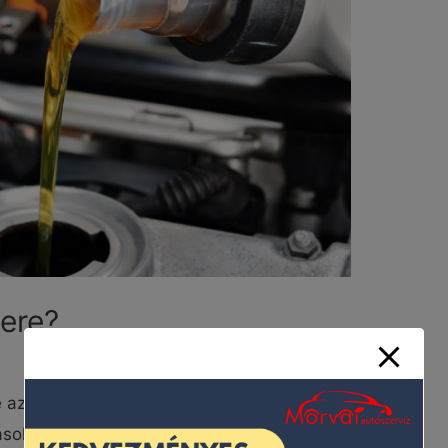
sere?
re az autó motorjának élettartamát és
ásolja. Az időben elvégzett olajcsere