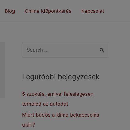
Blog
Online időpontkérés
Kapcsolat
S
e
a
Legutóbbi bejegyzések
r
c
5 szoktás, amivel feleslegesen
h
terheled az autódat
f
Miért büdös a klíma bekapcsolás
o
után?
r