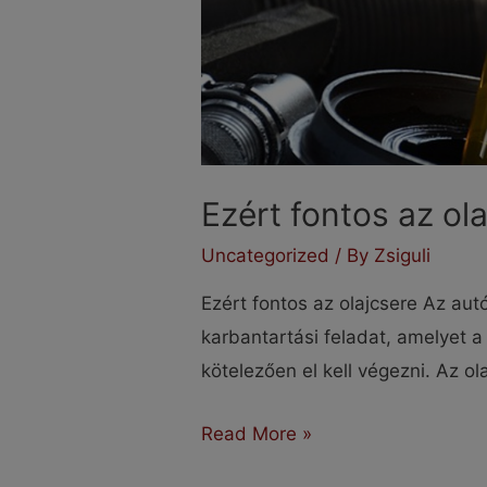
Ezért fontos az ol
Uncategorized
/ By
Zsiguli
Ezért fontos az olajcsere Az aut
karbantartási feladat, amelyet 
kötelezően el kell végezni. Az ola
Ezért
Read More »
fontos