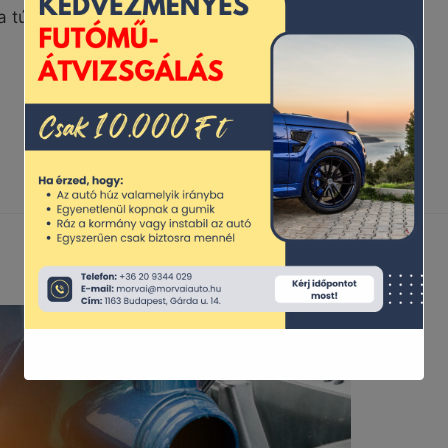
a túlmelegedéstől, így az autósok