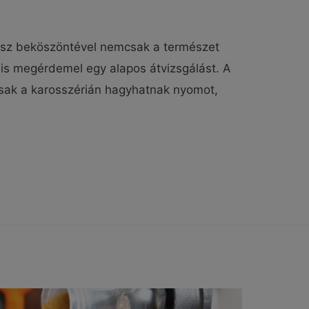
asz beköszöntével nemcsak a természet
 is megérdemel egy alapos átvizsgálást. A
sak a karosszérián hagyhatnak nyomot,