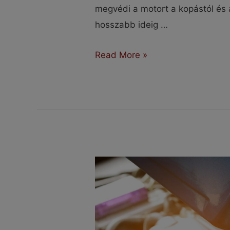
megvédi a motort a kopástól és 
hosszabb ideig …
Mikor
Read More »
kell
az
olajcsere?