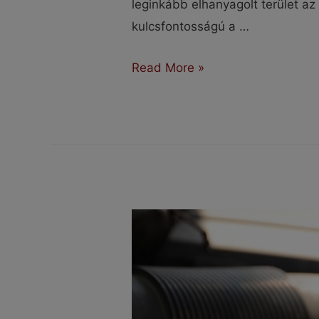
leginkább elhanyagolt terület az
kulcsfontosságú a …
Mikor
Read More »
voltál
utoljára
olajcserén?