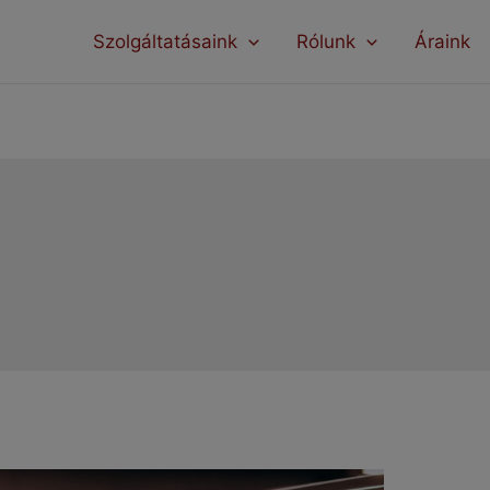
modal-check
Szolgáltatásaink
Rólunk
Áraink