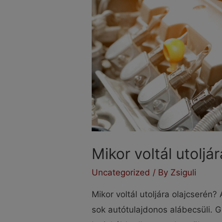
Mikor voltál utoljá
Uncategorized
/ By
Zsiguli
Mikor voltál utoljára olajcserén
sok autótulajdonos alábecsüli. 