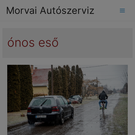
modal-check
Morvai Autószerviz
Mai
Men
ónos eső