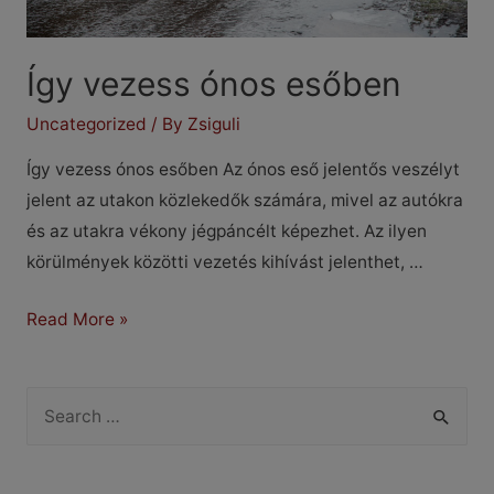
Így vezess ónos esőben
Uncategorized
/ By
Zsiguli
Így vezess ónos esőben Az ónos eső jelentős veszélyt
jelent az utakon közlekedők számára, mivel az autókra
és az utakra vékony jégpáncélt képezhet. Az ilyen
körülmények közötti vezetés kihívást jelenthet, …
Így
Read More »
vezess
ónos
S
esőben
e
a