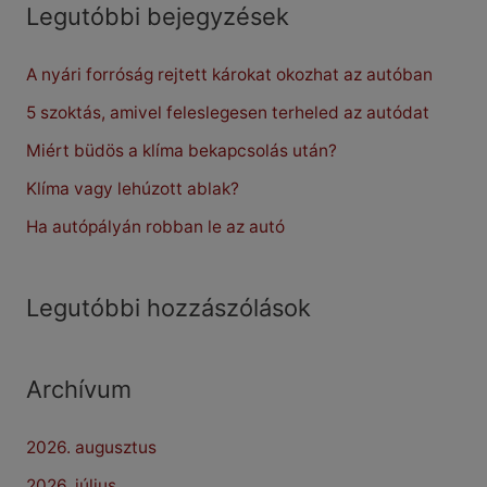
r
Legutóbbi bejegyzések
c
A nyári forróság rejtett károkat okozhat az autóban
h
f
5 szoktás, amivel feleslegesen terheled az autódat
o
Miért büdös a klíma bekapcsolás után?
r
Klíma vagy lehúzott ablak?
:
Ha autópályán robban le az autó
Legutóbbi hozzászólások
Archívum
2026. augusztus
2026. július