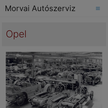
modal-check
Morvai Autószerviz
Mai
Men
Opel