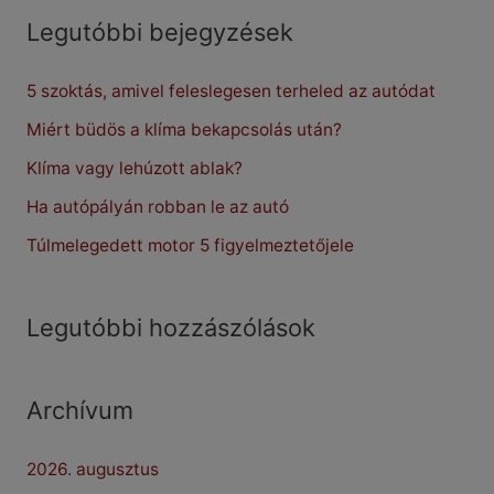
r
Legutóbbi bejegyzések
c
5 szoktás, amivel feleslegesen terheled az autódat
h
f
Miért büdös a klíma bekapcsolás után?
o
Klíma vagy lehúzott ablak?
r
Ha autópályán robban le az autó
:
Túlmelegedett motor 5 figyelmeztetőjele
Legutóbbi hozzászólások
Archívum
2026. augusztus