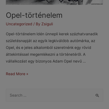
Opel-történelem
Uncategorized
/ By
Zsiguli
Opel-történelem Idén ünnepli kerek százhatvanadik
születésnapját az egyik legkiválóbb autómárka, az
Opel, és e jeles alkalomból szeretnénk egy rövid
áttekintéssel megemlékezni a történetéről. A
vállalkozást egy bizonyos Adam Opel nevű …
Opel-
Read More »
történelem
S
e
a