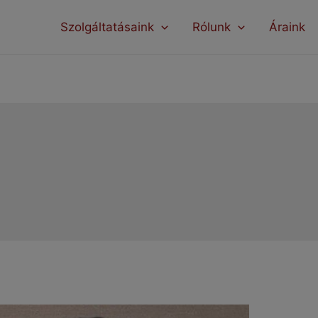
modal-check
Szolgáltatásaink
Rólunk
Áraink