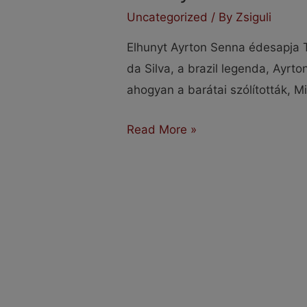
Uncategorized
/ By
Zsiguli
Elhunyt Ayrton Senna édesapja 
da Silva, a brazil legenda, Ayrto
ahogyan a barátai szólították, Mi
Elhunyt
Read More »
Milton
da
Silva