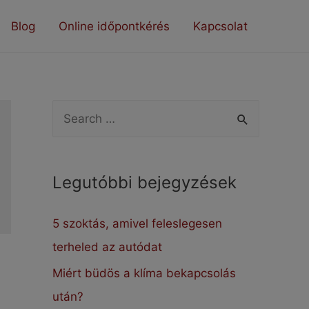
Blog
Online időpontkérés
Kapcsolat
S
e
a
Legutóbbi bejegyzések
r
c
5 szoktás, amivel feleslegesen
h
terheled az autódat
f
Miért büdös a klíma bekapcsolás
o
után?
r