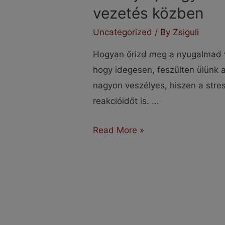
vezetés közben
Uncategorized
/ By
Zsiguli
Hogyan őrizd meg a nyugalmad 
hogy idegesen, feszülten ülünk a
nagyon veszélyes, hiszen a stre
reakcióidőt is. …
Mutatjuk,
Read More »
hogyan
őrizd
meg
a
nyugalmad
vezetés