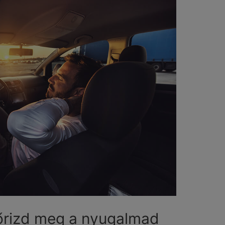
őrizd meg a nyugalmad