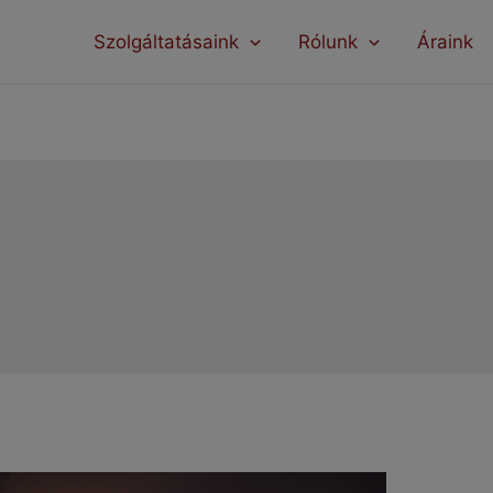
modal-check
Szolgáltatásaink
Rólunk
Áraink