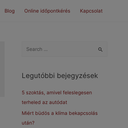
Blog
Online időpontkérés
Kapcsolat
S
e
a
Legutóbbi bejegyzések
r
c
5 szoktás, amivel feleslegesen
h
terheled az autódat
f
Miért büdös a klíma bekapcsolás
o
után?
r