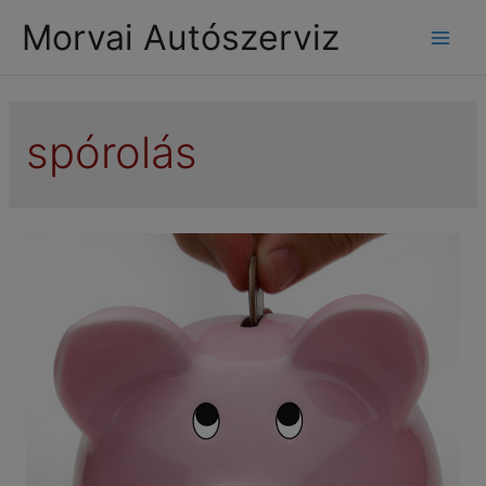
modal-check
Morvai Autószerviz
Mai
Men
spórolás