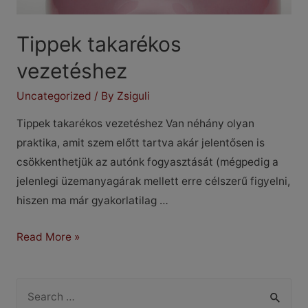
Tippek takarékos
vezetéshez
Uncategorized
/ By
Zsiguli
Tippek takarékos vezetéshez Van néhány olyan
praktika, amit szem előtt tartva akár jelentősen is
csökkenthetjük az autónk fogyasztását (mégpedig a
jelenlegi üzemanyagárak mellett erre célszerű figyelni,
hiszen ma már gyakorlatilag …
Tippek
Read More »
takarékos
vezetéshez
S