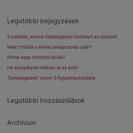
e
a
r
Legutóbbi bejegyzések
c
5 szoktás, amivel feleslegesen terheled az autódat
h
f
Miért büdös a klíma bekapcsolás után?
o
Klíma vagy lehúzott ablak?
r
Ha autópályán robban le az autó
:
Túlmelegedett motor 5 figyelmeztetőjele
Legutóbbi hozzászólások
Archívum