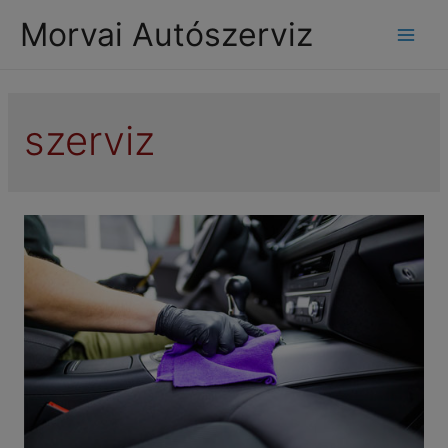
modal-check
Morvai Autószerviz
Mai
Men
szerviz