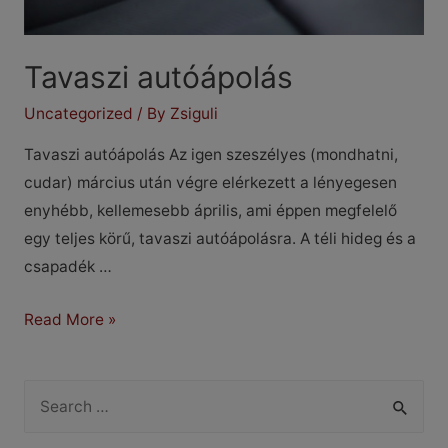
Tavaszi autóápolás
Uncategorized
/ By
Zsiguli
Tavaszi autóápolás Az igen szeszélyes (mondhatni,
cudar) március után végre elérkezett a lényegesen
enyhébb, kellemesebb április, ami éppen megfelelő
egy teljes körű, tavaszi autóápolásra. A téli hideg és a
csapadék …
Tavaszi
Read More »
autóápolás
S
e