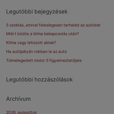
a
r
Legutóbbi bejegyzések
c
5 szoktás, amivel feleslegesen terheled az autódat
h
f
Miért büdös a klíma bekapcsolás után?
o
Klíma vagy lehúzott ablak?
r
Ha autópályán robban le az autó
:
Túlmelegedett motor 5 figyelmeztetőjele
Legutóbbi hozzászólások
Archívum
2026. augusztus