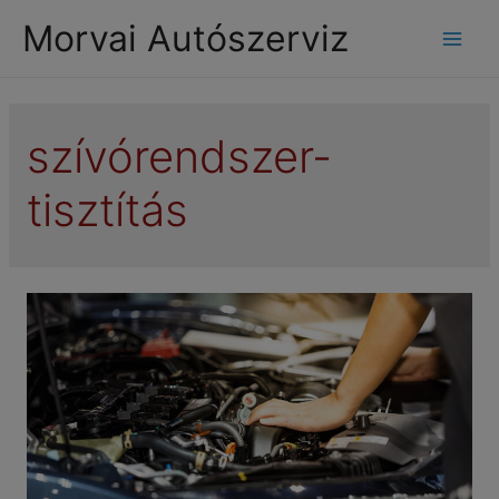
modal-check
Morvai Autószerviz
Mai
Men
szívórendszer-
tisztítás