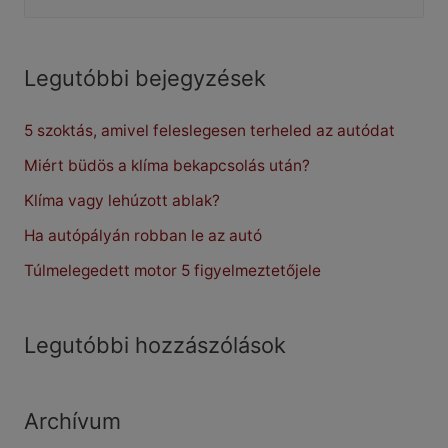
e
a
r
Legutóbbi bejegyzések
c
5 szoktás, amivel feleslegesen terheled az autódat
h
f
Miért büdös a klíma bekapcsolás után?
o
Klíma vagy lehúzott ablak?
r
Ha autópályán robban le az autó
:
Túlmelegedett motor 5 figyelmeztetőjele
Legutóbbi hozzászólások
Archívum