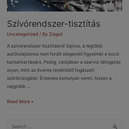
Szívórendszer-tisztítás
Uncategorized
/ By
Zsiguli
A szívórendszer-tisztításról Sajnos, a legtöbb
autótulajdonos nem fordít elegendő figyelmet a kocsi
karbantartására. Pedig, valójában a szerviz-látogatás
olyan, mint az évente ismétlődő fogászati
szűrővizsgálat. Érdemes komolyan venni, hiszen a
nagyobb …
Szívórendszer-
Read More »
tisztítás
S