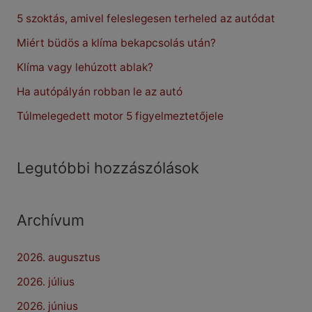
5 szoktás, amivel feleslegesen terheled az autódat
h
f
Miért büdös a klíma bekapcsolás után?
o
Klíma vagy lehúzott ablak?
r
Ha autópályán robban le az autó
:
Túlmelegedett motor 5 figyelmeztetőjele
Legutóbbi hozzászólások
Archívum
2026. augusztus
2026. július
2026. június