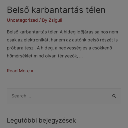
Belső karbantartás télen
Uncategorized
/ By
Zsiguli
Belső karbantartás télen A hideg időjárás sajnos nem
csak az elektronikát, hanem az autónk belső részét is
próbára teszi. A hideg, a nedvesség és a csökkenő
hőmérséklet mind olyan tényezők, …
Belső
Read More »
karbantartás
télen
S
e
a
r
Legutóbbi bejegyzések
c