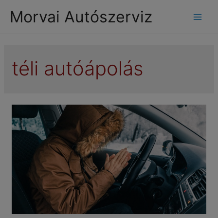
modal-check
Morvai Autószerviz
Mai
Men
téli autóápolás