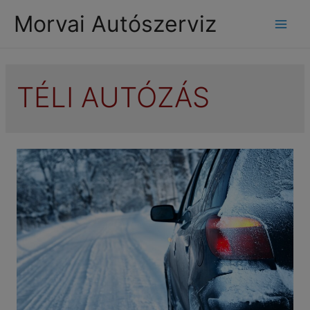
modal-check
Morvai Autószerviz
Mai
Men
TÉLI AUTÓZÁS