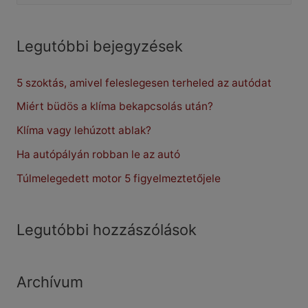
a
r
Legutóbbi bejegyzések
c
5 szoktás, amivel feleslegesen terheled az autódat
h
f
Miért büdös a klíma bekapcsolás után?
o
Klíma vagy lehúzott ablak?
r
Ha autópályán robban le az autó
:
Túlmelegedett motor 5 figyelmeztetőjele
Legutóbbi hozzászólások
Archívum