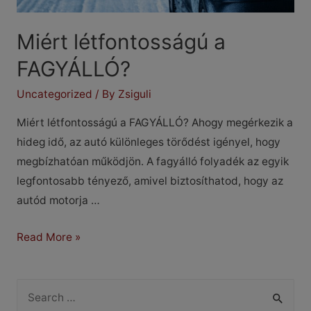
Miért létfontosságú a
FAGYÁLLÓ?
Uncategorized
/ By
Zsiguli
Miért létfontosságú a FAGYÁLLÓ? Ahogy megérkezik a
hideg idő, az autó különleges törődést igényel, hogy
megbízhatóan működjön. A fagyálló folyadék az egyik
legfontosabb tényező, amivel biztosíthatod, hogy az
autód motorja …
Miért
Read More »
létfontosságú
a
S
FAGYÁLLÓ?
e