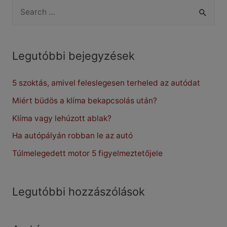
S
bejelentő
e
a
r
Legutóbbi bejegyzések
c
5 szoktás, amivel feleslegesen terheled az autódat
h
f
Miért büdös a klíma bekapcsolás után?
o
Klíma vagy lehúzott ablak?
r
Ha autópályán robban le az autó
:
Túlmelegedett motor 5 figyelmeztetőjele
Legutóbbi hozzászólások