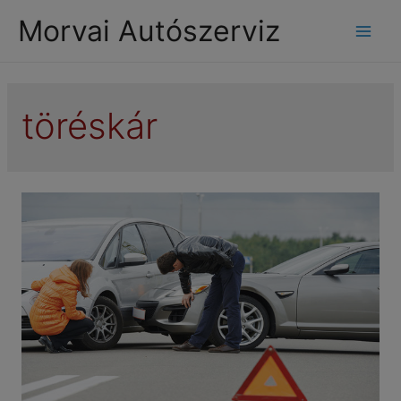
modal-check
Morvai Autószerviz
Mai
Men
töréskár