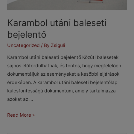
Karambol utáni baleseti
bejelentő
Uncategorized
/ By
Zsiguli
Karambol utáni baleseti bejelentő Közúti balesetek
sajnos előfordulhatnak, és fontos, hogy megfelelően
dokumentáljuk az eseményeket a későbbi eljárások
érdekében. A karambol utáni baleseti bejelentőlap
kulcsfontosságú dokumentum, amely tartalmazza
azokat az …
Karambol
Read More »
utáni
baleseti