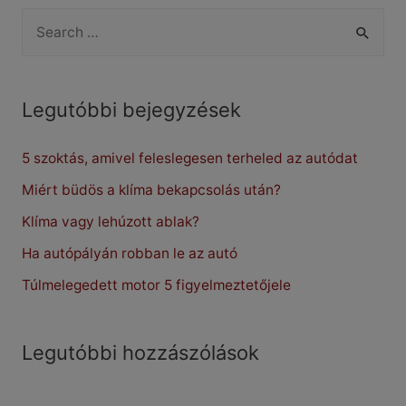
ha
S
elmaradunk
e
a
a
kocsitörlesztővel
r
Legutóbbi bejegyzések
c
5 szoktás, amivel feleslegesen terheled az autódat
h
f
Miért büdös a klíma bekapcsolás után?
o
Klíma vagy lehúzott ablak?
r
Ha autópályán robban le az autó
:
Túlmelegedett motor 5 figyelmeztetőjele
Legutóbbi hozzászólások