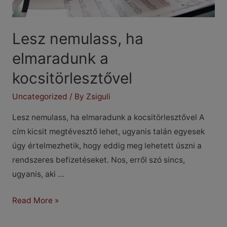
Lesz nemulass, ha
elmaradunk a
kocsitörlesztővel
Uncategorized
/ By
Zsiguli
Lesz nemulass, ha elmaradunk a kocsitörlesztővel A
cím kicsit megtévesztő lehet, ugyanis talán egyesek
úgy értelmezhetik, hogy eddig meg lehetett úszni a
rendszeres befizetéseket. Nos, erről szó sincs,
ugyanis, aki …
Lesz
Read More »
nemulass,