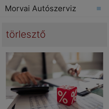
modal-check
Morvai Autószerviz
Mai
Men
törlesztő