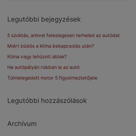
a
r
Legutóbbi bejegyzések
c
5 szoktás, amivel feleslegesen terheled az autódat
h
f
Miért büdös a klíma bekapcsolás után?
o
Klíma vagy lehúzott ablak?
r
Ha autópályán robban le az autó
:
Túlmelegedett motor 5 figyelmeztetőjele
Legutóbbi hozzászólások
Archívum