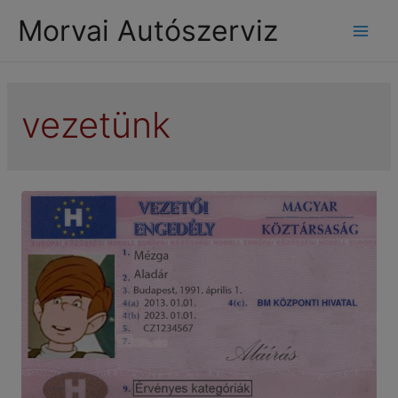
modal-check
Morvai Autószerviz
Mai
Men
vezetünk