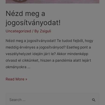
Nézd meg a
jogosítványodat!
Uncategorized
/ By
Zsiguli
Nézd meg a jogosítványodat! Te tudod fejből, hogy
meddig érvényes a jogosítványod? Esetleg pont a
veszélyhelyzet idején járt le? Akkor mindenképp
olvasd el cikkünket, hiszen a pandémia alatt lejárt
okmányokra …
Nézd
Read More »
meg
a
S
jogosítványodat!
e