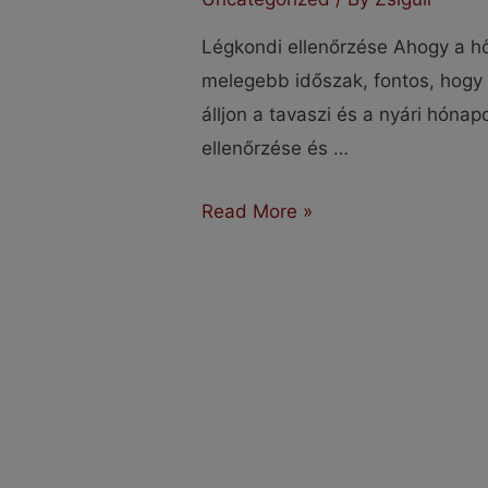
Légkondi ellenőrzése Ahogy a h
melegebb időszak, fontos, hogy
álljon a tavaszi és a nyári hónap
ellenőrzése és …
Légkondi
Read More »
ellenőrzése