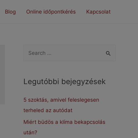
Blog
Online időpontkérés
Kapcsolat
S
e
a
Legutóbbi bejegyzések
r
c
5 szoktás, amivel feleslegesen
h
terheled az autódat
f
Miért büdös a klíma bekapcsolás
o
után?
r