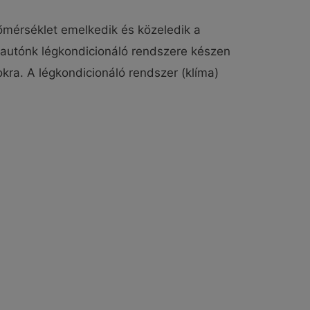
őmérséklet emelkedik és közeledik a
 autónk légkondicionáló rendszere készen
okra. A légkondicionáló rendszer (klíma)