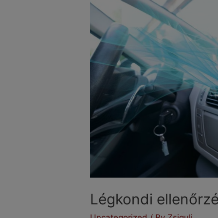
Légkondi ellenőrz
Uncategorized
/ By
Zsiguli