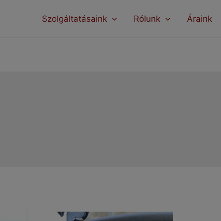
modal-check
Szolgáltatásaink
Rólunk
Áraink