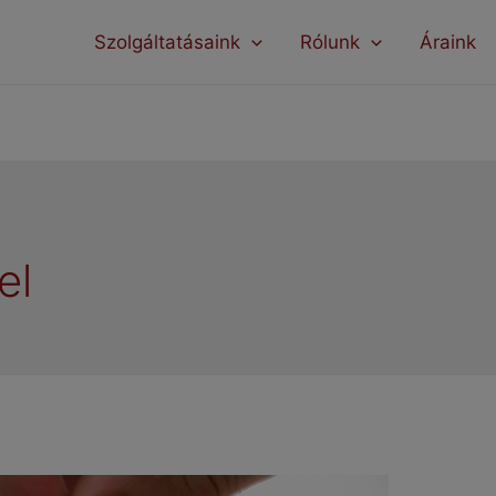
modal-check
Szolgáltatásaink
Rólunk
Áraink
el