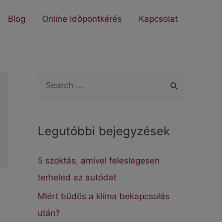
Blog
Online időpontkérés
Kapcsolat
S
e
a
Legutóbbi bejegyzések
r
c
5 szoktás, amivel feleslegesen
h
terheled az autódat
f
Miért büdös a klíma bekapcsolás
o
után?
r