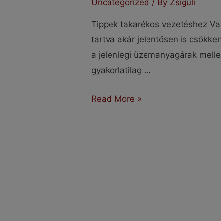
Uncategorized
/ By
Zsiguli
Tippek takarékos vezetéshez Van
tartva akár jelentősen is csökk
a jelenlegi üzemanyagárak mellet
gyakorlatilag …
Tippek
Read More »
takarékos
vezetéshez