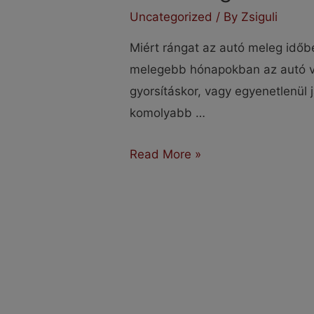
Uncategorized
/ By
Zsiguli
Miért rángat az autó meleg időb
melegebb hónapokban az autó vi
gyorsításkor, vagy egyenetlenül
komolyabb …
Miért
Read More »
rángat
az
autó
meleg
időben?