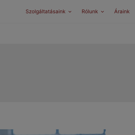
modal-check
Szolgáltatásaink
Rólunk
Áraink