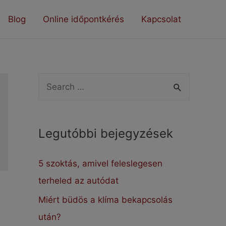
Blog
Online időpontkérés
Kapcsolat
S
e
a
Legutóbbi bejegyzések
r
c
5 szoktás, amivel feleslegesen
h
terheled az autódat
f
Miért büdös a klíma bekapcsolás
o
után?
r