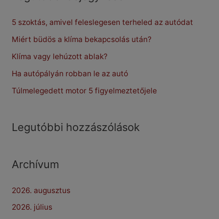
c
5 szoktás, amivel feleslegesen terheled az autódat
h
f
Miért büdös a klíma bekapcsolás után?
o
Klíma vagy lehúzott ablak?
r
Ha autópályán robban le az autó
:
Túlmelegedett motor 5 figyelmeztetőjele
Legutóbbi hozzászólások
Archívum
2026. augusztus
2026. július