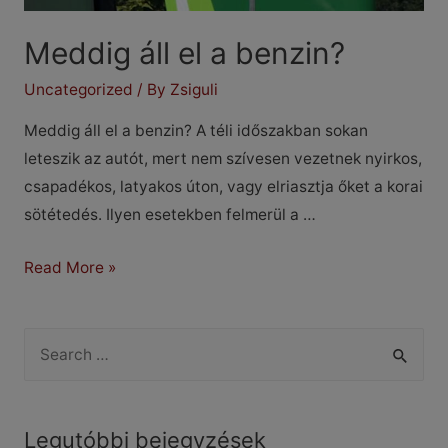
Meddig áll el a benzin?
Uncategorized
/ By
Zsiguli
Meddig áll el a benzin? A téli időszakban sokan
leteszik az autót, mert nem szívesen vezetnek nyirkos,
csapadékos, latyakos úton, vagy elriasztja őket a korai
sötétedés. Ilyen esetekben felmerül a …
Meddig
Read More »
áll
el
S
a
e
benzin?
a
r
Legutóbbi bejegyzések