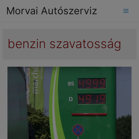
modal-check
Morvai Autószerviz
Mai
Men
benzin szavatosság