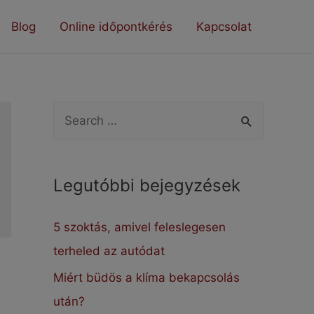
Blog
Online időpontkérés
Kapcsolat
S
e
a
Legutóbbi bejegyzések
r
c
5 szoktás, amivel feleslegesen
h
terheled az autódat
f
Miért büdös a klíma bekapcsolás
o
után?
r