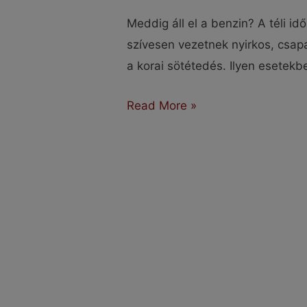
Meddig áll el a benzin? A téli i
szívesen vezetnek nyirkos, csapa
a korai sötétedés. Ilyen esetekb
Meddig
Read More »
áll
el
a
benzin?