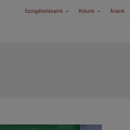
modal-check
Szolgáltatásaink
Rólunk
Áraink