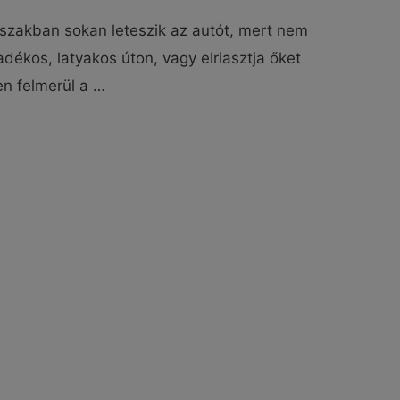
dőszakban sokan leteszik az autót, mert nem
dékos, latyakos úton, vagy elriasztja őket
en felmerül a …