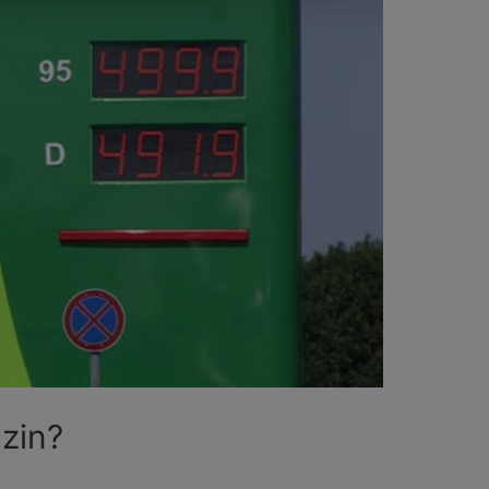
nzin?