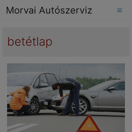
modal-check
Morvai Autószerviz
Mai
Men
betétlap