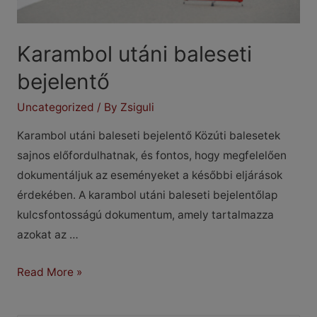
Karambol utáni baleseti
bejelentő
Uncategorized
/ By
Zsiguli
Karambol utáni baleseti bejelentő Közúti balesetek
sajnos előfordulhatnak, és fontos, hogy megfelelően
dokumentáljuk az eseményeket a későbbi eljárások
érdekében. A karambol utáni baleseti bejelentőlap
kulcsfontosságú dokumentum, amely tartalmazza
azokat az …
Karambol
Read More »
utáni
baleseti