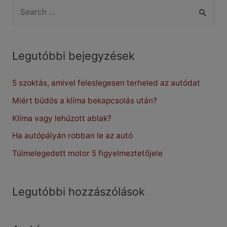
S
bejelentő
e
a
r
Legutóbbi bejegyzések
c
5 szoktás, amivel feleslegesen terheled az autódat
h
f
Miért büdös a klíma bekapcsolás után?
o
Klíma vagy lehúzott ablak?
r
Ha autópályán robban le az autó
:
Túlmelegedett motor 5 figyelmeztetőjele
Legutóbbi hozzászólások