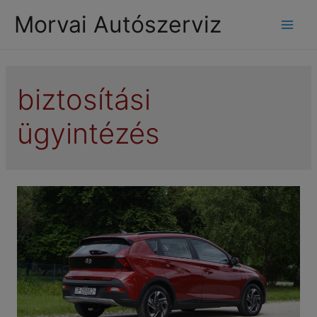
modal-check
Morvai Autószerviz
Mai
Men
biztosítási
ügyintézés