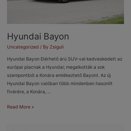
Hyundai Bayon
Uncategorized
/ By
Zsiguli
Hyundai Bayon Elérhető árú SUV-val kedveskedett az
európai piacnak a Hyundai; megalkották a sok
szempontból a Konára emlékeztető Bayont. Az új
Hyundai Bayon valóban több mindenben hasonlít
fívérére, a Konára, …
Hyundai
Read More »
Bayon
S