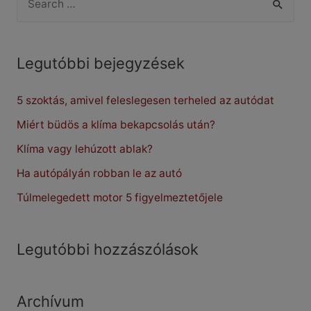
e
a
r
Legutóbbi bejegyzések
c
5 szoktás, amivel feleslegesen terheled az autódat
h
f
Miért büdös a klíma bekapcsolás után?
o
Klíma vagy lehúzott ablak?
r
Ha autópályán robban le az autó
:
Túlmelegedett motor 5 figyelmeztetőjele
Legutóbbi hozzászólások
Archívum