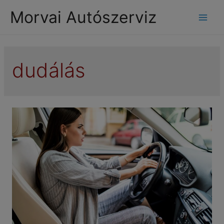
modal-check
Morvai Autószerviz
Mai
Men
dudálás