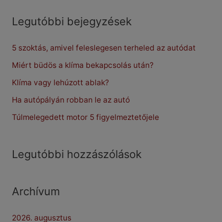
a
r
Legutóbbi bejegyzések
c
5 szoktás, amivel feleslegesen terheled az autódat
h
f
Miért büdös a klíma bekapcsolás után?
o
Klíma vagy lehúzott ablak?
r
Ha autópályán robban le az autó
:
Túlmelegedett motor 5 figyelmeztetőjele
Legutóbbi hozzászólások
Archívum
2026. augusztus