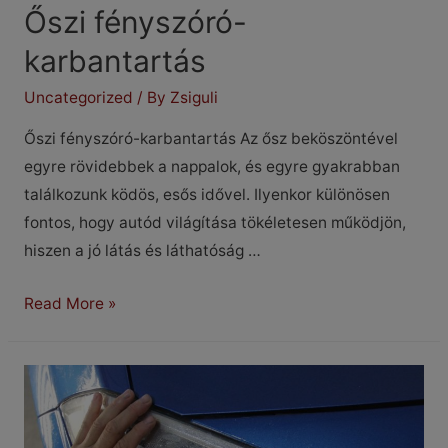
Őszi fényszóró-
karbantartás
Uncategorized
/ By
Zsiguli
Őszi fényszóró-karbantartás Az ősz beköszöntével
egyre rövidebbek a nappalok, és egyre gyakrabban
találkozunk ködös, esős idővel. Ilyenkor különösen
fontos, hogy autód világítása tökéletesen működjön,
hiszen a jó látás és láthatóság …
Őszi
Read More »
fényszóró-
karbantartás