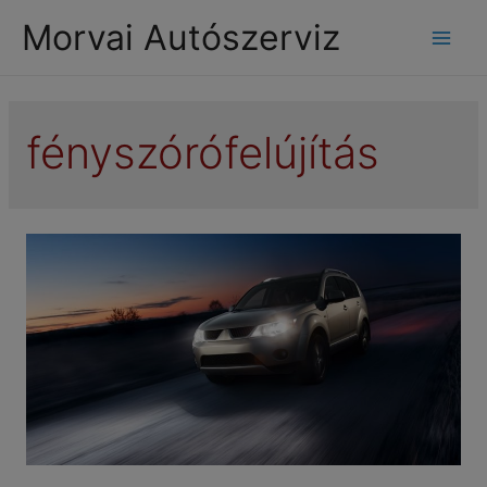
modal-check
Morvai Autószerviz
Mai
Men
fényszórófelújítás