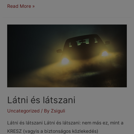
Fényszóró-
Read More »
felújítás
Látni és látszani
Uncategorized
/ By
Zsiguli
Látni és látszani Látni és látszani: nem más ez, mint a
KRESZ (vagyis a biztonságos közlekedés)