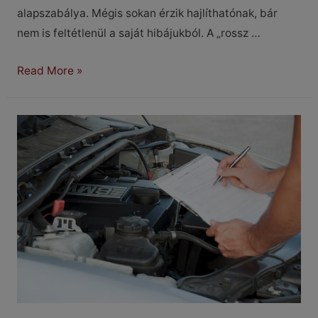
alapszabálya. Mégis sokan érzik hajlíthatónak, bár
nem is feltétlenül a saját hibájukból. A „rossz …
Látni
Read More »
és
látszani