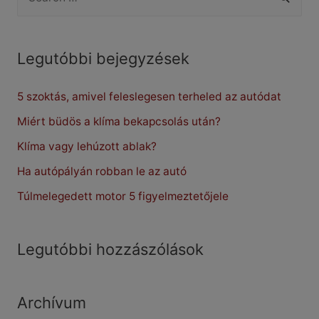
e
szélvédő
a
jegesedését?
r
Legutóbbi bejegyzések
c
5 szoktás, amivel feleslegesen terheled az autódat
h
f
Miért büdös a klíma bekapcsolás után?
o
Klíma vagy lehúzott ablak?
r
Ha autópályán robban le az autó
:
Túlmelegedett motor 5 figyelmeztetőjele
Legutóbbi hozzászólások
Archívum