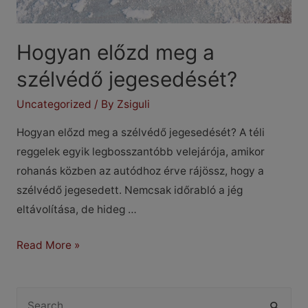
Hogyan előzd meg a
szélvédő jegesedését?
Uncategorized
/ By
Zsiguli
Hogyan előzd meg a szélvédő jegesedését? A téli
reggelek egyik legbosszantóbb velejárója, amikor
rohanás közben az autódhoz érve rájössz, hogy a
szélvédő jegesedett. Nemcsak időrabló a jég
eltávolítása, de hideg …
Hogyan
Read More »
előzd
meg
S
a