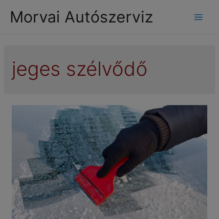
modal-check
Morvai Autószerviz
Mai
Men
jeges szélvődő