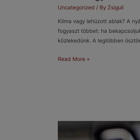
Uncategorized
/ By
Zsiguli
Klíma vagy lehúzott ablak? A nyá
fogyaszt többet: ha bekapcsoljuk
közlekedünk. A legtöbben ösztö
Klíma
Read More »
vagy
lehúzott
ablak?