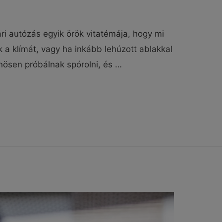
ri autózás egyik örök vitatémája, hogy mi
 a klímát, vagy ha inkább lehúzott ablakkal
nösen próbálnak spórolni, és …