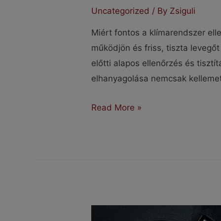
Uncategorized
/ By
Zsiguli
Miért fontos a klímarendszer el
működjön és friss, tiszta levegő
előtti alapos ellenőrzés és tiszt
elhanyagolása nemcsak kelleme
Miért
Read More »
fontos
a
klímarendszer
ellenőrzése?