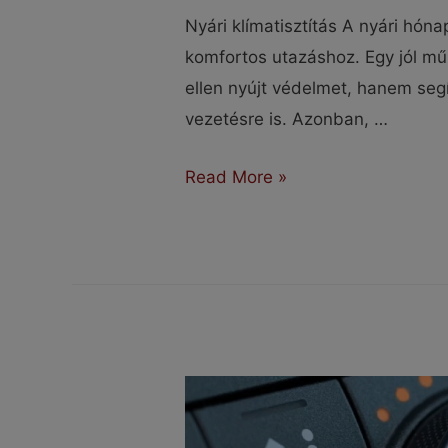
Nyári klímatisztítás A nyári hó
komfortos utazáshoz. Egy jól m
ellen nyújt védelmet, hanem seg
vezetésre is. Azonban, …
Meddig
Read More »
bírja
még
a
klímád?