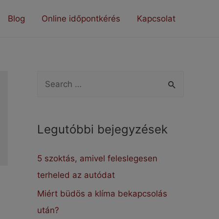
Blog
Online időpontkérés
Kapcsolat
S
e
a
Legutóbbi bejegyzések
r
c
5 szoktás, amivel feleslegesen
h
terheled az autódat
f
Miért büdös a klíma bekapcsolás
o
után?
r