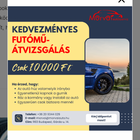
napokban az autóklíma elengedhetetlen a
űködő légkondicionáló nemcsak a forróság
ít, hogy megfelelően koncentrálhassunk a