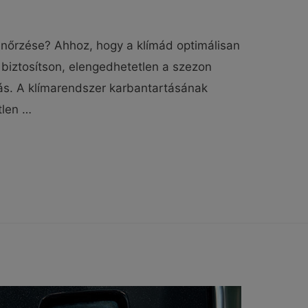
lenőrzése? Ahhoz, hogy a klímád optimálisan
t biztosítson, elengedhetetlen a szezon
ítás. A klímarendszer karbantartásának
tlen …