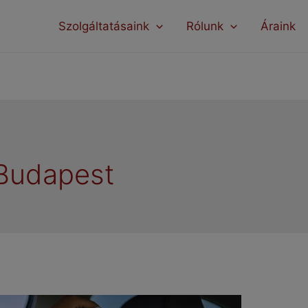
modal-check
Szolgáltatásaink
Rólunk
Áraink
 Budapest