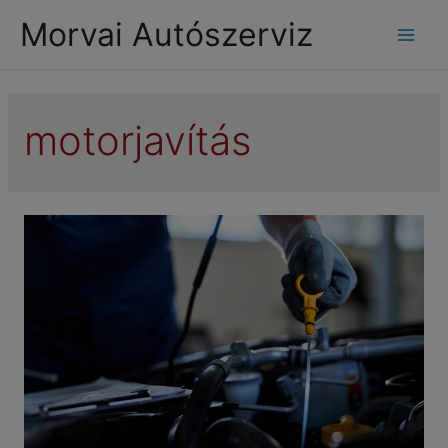
modal-check
Morvai Autószerviz
Mai
Men
motorjavítás