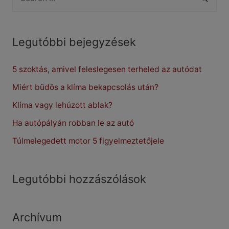
e
a
r
Legutóbbi bejegyzések
c
5 szoktás, amivel feleslegesen terheled az autódat
h
f
Miért büdös a klíma bekapcsolás után?
o
Klíma vagy lehúzott ablak?
r
Ha autópályán robban le az autó
:
Túlmelegedett motor 5 figyelmeztetőjele
Legutóbbi hozzászólások
Archívum