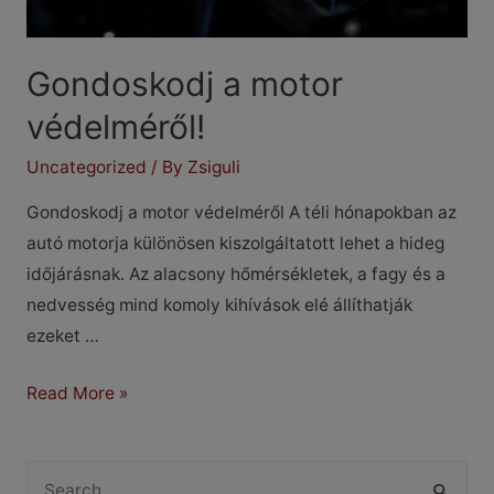
Gondoskodj a motor
védelméről!
Uncategorized
/ By
Zsiguli
Gondoskodj a motor védelméről A téli hónapokban az
autó motorja különösen kiszolgáltatott lehet a hideg
időjárásnak. Az alacsony hőmérsékletek, a fagy és a
nedvesség mind komoly kihívások elé állíthatják
ezeket …
Gondoskodj
Read More »
a
motor
S
védelméről!