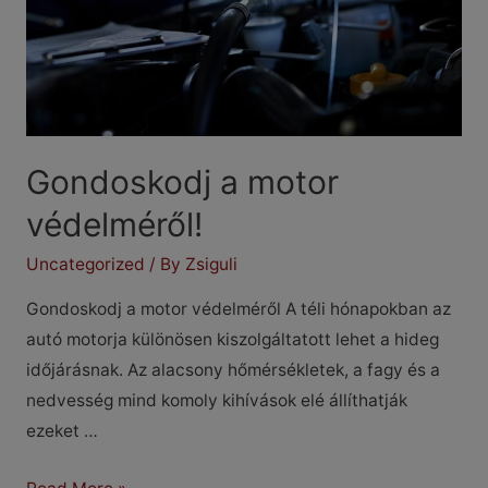
Gondoskodj a motor
védelméről!
Uncategorized
/ By
Zsiguli
Gondoskodj a motor védelméről A téli hónapokban az
autó motorja különösen kiszolgáltatott lehet a hideg
időjárásnak. Az alacsony hőmérsékletek, a fagy és a
nedvesség mind komoly kihívások elé állíthatják
ezeket …
Gondoskodj