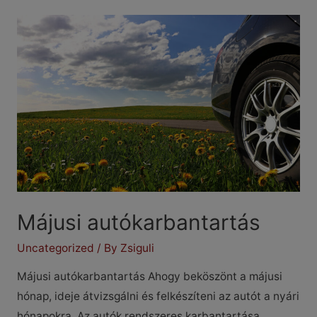
érdemes
tudnod
az
autó
folyadékszintjeiről
Májusi autókarbantartás
Uncategorized
/ By
Zsiguli
Májusi autókarbantartás Ahogy beköszönt a májusi
hónap, ideje átvizsgálni és felkészíteni az autót a nyári
hónapokra. Az autók rendszeres karbantartása