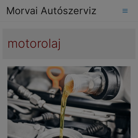
modal-check
Morvai Autószerviz
Mai
Men
motorolaj