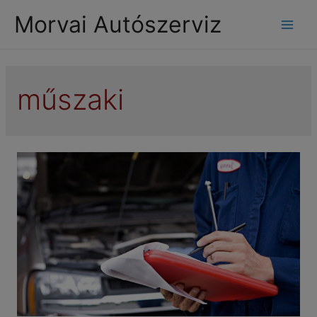
modal-check
Morvai Autószerviz
Mai
Men
műszaki