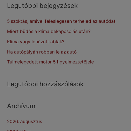
r
Legutóbbi bejegyzések
c
5 szoktás, amivel feleslegesen terheled az autódat
h
f
Miért büdös a klíma bekapcsolás után?
o
Klíma vagy lehúzott ablak?
r
Ha autópályán robban le az autó
:
Túlmelegedett motor 5 figyelmeztetőjele
Legutóbbi hozzászólások
Archívum
2026. augusztus