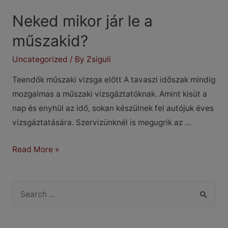
Neked mikor jár le a
műszakid?
Uncategorized
/ By
Zsiguli
Teendők műszaki vizsga előtt A tavaszi időszak mindig
mozgalmas a műszaki vizsgáztatóknak. Amint kisüt a
nap és enyhül az idő, sokan készülnek fel autójuk éves
vizsgáztatására. Szervizünknél is megugrik az …
Neked
Read More »
mikor
jár
S
le
e
a
a
műszakid?