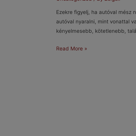
Ezekre figyelj, ha autóval mész
autóval nyaralni, mint vonattal 
kényelmesebb, kötetlenebb, tal
Ezekre
Read More »
figyelj,
ha
autóval
mész
nyaralni