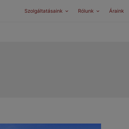
modal-check
Szolgáltatásaink
Rólunk
Áraink