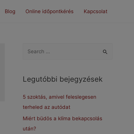
Blog
Online időpontkérés
Kapcsolat
S
e
a
Legutóbbi bejegyzések
r
c
5 szoktás, amivel feleslegesen
h
terheled az autódat
f
Miért büdös a klíma bekapcsolás
o
után?
r