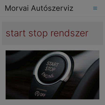
modal-check
Morvai Autószerviz
Mai
Men
start stop rendszer