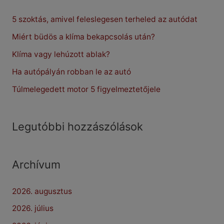
c
5 szoktás, amivel feleslegesen terheled az autódat
h
f
Miért büdös a klíma bekapcsolás után?
o
Klíma vagy lehúzott ablak?
r
Ha autópályán robban le az autó
:
Túlmelegedett motor 5 figyelmeztetőjele
Legutóbbi hozzászólások
Archívum
2026. augusztus
2026. július