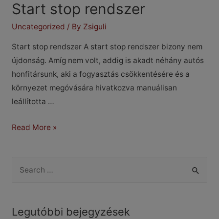
Start stop rendszer
Uncategorized
/ By
Zsiguli
Start stop rendszer A start stop rendszer bizony nem
újdonság. Amíg nem volt, addig is akadt néhány autós
honfitársunk, aki a fogyasztás csökkentésére és a
környezet megóvására hivatkozva manuálisan
leállította …
Start
Read More »
stop
rendszer
S
e
a
r
Legutóbbi bejegyzések