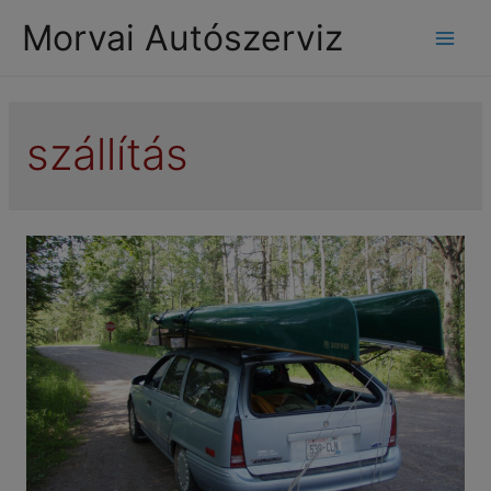
modal-check
Morvai Autószerviz
Mai
Men
szállítás