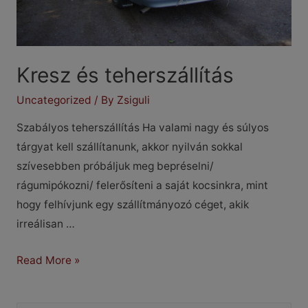
Kresz és teherszállítás
Uncategorized
/ By
Zsiguli
Szabályos teherszállítás Ha valami nagy és súlyos
tárgyat kell szállítanunk, akkor nyilván sokkal
szívesebben próbáljuk meg bepréselni/
rágumipókozni/ felerősíteni a saját kocsinkra, mint
hogy felhívjunk egy szállítmányozó céget, akik
irreálisan …
Kresz
Read More »
és
teherszállítás