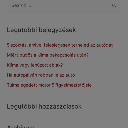
S
e
a
r
Legutóbbi bejegyzések
c
5 szoktás, amivel feleslegesen terheled az autódat
h
f
Miért büdös a klíma bekapcsolás után?
o
Klíma vagy lehúzott ablak?
r
Ha autópályán robban le az autó
:
Túlmelegedett motor 5 figyelmeztetőjele
Legutóbbi hozzászólások
Archívum